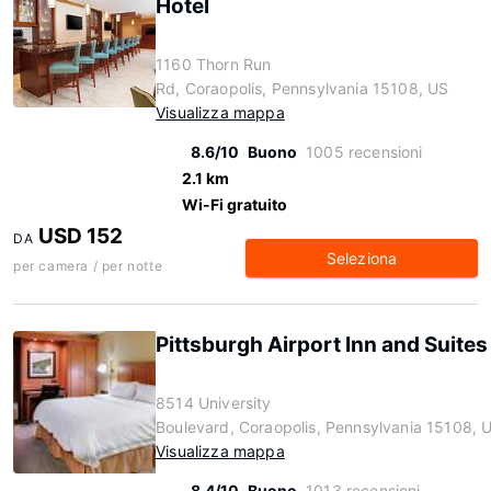
Hotel
1160 Thorn Run
Rd, Coraopolis, Pennsylvania 15108, US
Visualizza mappa
8.6/10
Buono
1005 recensioni
2.1 km
Wi-Fi gratuito
USD 152
DA
Seleziona
per camera / per notte
Pittsburgh Airport Inn and Suites
8514 University
Boulevard, Coraopolis, Pennsylvania 15108, 
Visualizza mappa
8.4/10
Buono
1013 recensioni