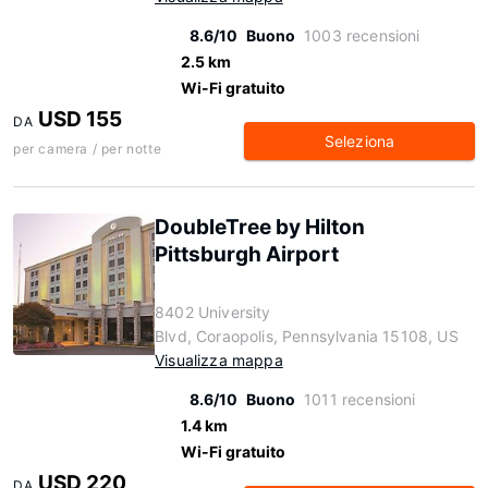
8.6/10
Buono
1003 recensioni
2.5 km
Wi-Fi gratuito
USD 155
DA
Seleziona
per camera / per notte
DoubleTree by Hilton
Pittsburgh Airport
8402 University
Blvd, Coraopolis, Pennsylvania 15108, US
Visualizza mappa
8.6/10
Buono
1011 recensioni
1.4 km
Wi-Fi gratuito
USD 220
DA