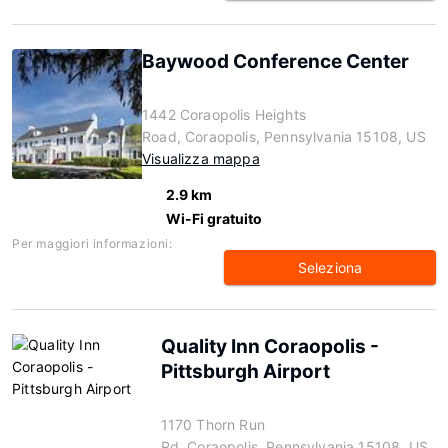
Baywood Conference Center
1442 Coraopolis Heights
Road, Coraopolis, Pennsylvania 15108, US
Visualizza mappa
2.9 km
Wi-Fi gratuito
Per maggiori informazioni:
Seleziona
Quality Inn Coraopolis -
Pittsburgh Airport
1170 Thorn Run
Rd, Coraopolis, Pennsylvania 15108, US