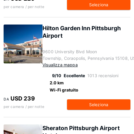
Seleziona
per camera / per notte
Hilton Garden Inn Pittsburgh
Airport
9600 University Blvd Moon
Township, Coraopolis, Pennsylvania 15108, U
Visualizza mappa
9/10
Eccellente
1013 recensioni
2.0 km
Wi-Fi gratuito
USD 239
DA
Seleziona
per camera / per notte
Sheraton Pittsburgh Airport