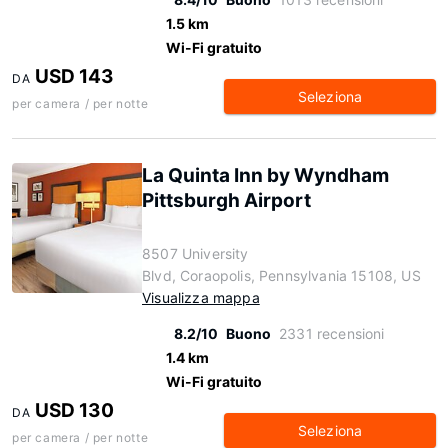
1.5 km
Wi-Fi gratuito
USD 143
DA
Seleziona
per camera / per notte
La Quinta Inn by Wyndham
Pittsburgh Airport
8507 University
Blvd, Coraopolis, Pennsylvania 15108, US
Visualizza mappa
8.2/10
Buono
2331 recensioni
1.4 km
Wi-Fi gratuito
USD 130
DA
Seleziona
per camera / per notte