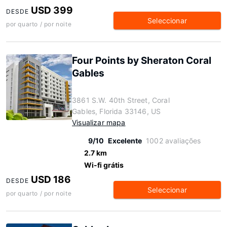
USD 399
DESDE
Seleccionar
por quarto / por noite
Four Points by Sheraton Coral
Gables
3861 S.W. 40th Street, Coral
Gables, Florida 33146, US
Visualizar mapa
9/10
Excelente
1002 avaliações
2.7 km
Wi-fi grátis
USD 186
DESDE
Seleccionar
por quarto / por noite