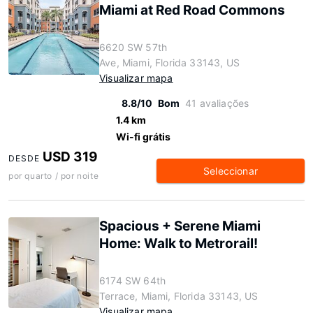
Miami at Red Road Commons
6620 SW 57th
Ave, Miami, Florida 33143, US
Visualizar mapa
8.8/10
Bom
41 avaliações
1.4 km
Wi-fi grátis
USD 319
DESDE
Seleccionar
por quarto / por noite
Spacious + Serene Miami
Home: Walk to Metrorail!
6174 SW 64th
Terrace, Miami, Florida 33143, US
Visualizar mapa