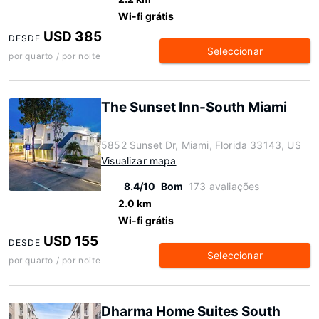
Wi-fi grátis
USD 385
DESDE
Seleccionar
por quarto / por noite
The Sunset Inn-South Miami
5852 Sunset Dr, Miami, Florida 33143, US
Visualizar mapa
8.4/10
Bom
173 avaliações
2.0 km
Wi-fi grátis
USD 155
DESDE
Seleccionar
por quarto / por noite
Dharma Home Suites South