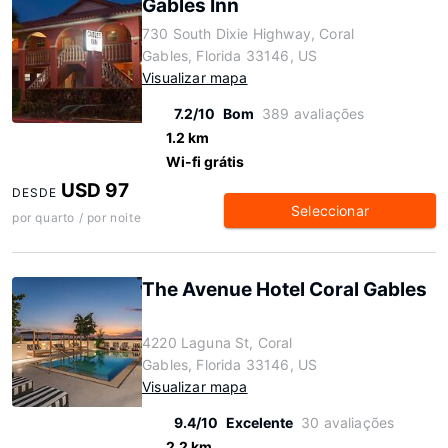
Gables Inn
730 South Dixie Highway, Coral
Gables, Florida 33146, US
Visualizar mapa
7.2/10
Bom
389 avaliações
1.2 km
Wi-fi grátis
USD 97
DESDE
Seleccionar
por quarto / por noite
The Avenue Hotel Coral Gables
4220 Laguna St, Coral
Gables, Florida 33146, US
Visualizar mapa
9.4/10
Excelente
30 avaliações
2.2 km