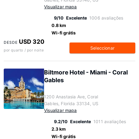
Visualizar mapa
9/10
Excelente
1006 avaliações
0.8 km
Wi-fi grátis
USD 320
DESDE
Seleccionar
por quarto / por noite
Biltmore Hotel - Miami - Coral
Gables
1200 Anastasia Ave, Coral
Gables, Florida 33134, US
Visualizar mapa
9.2/10
Excelente
1011 avaliações
2.3 km
Wi-fi grátis