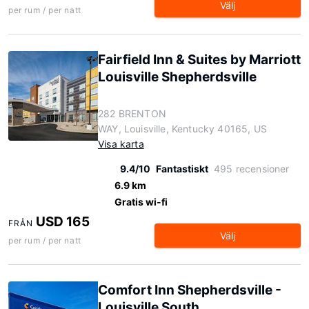
Välj
per rum / per natt
Fairfield Inn & Suites by Marriott
Louisville Shepherdsville
282 BRENTON
WAY, Louisville, Kentucky 40165, US
Visa karta
9.4/10
Fantastiskt
495 recensioner
6.9 km
Gratis wi-fi
USD 165
FRÅN
Välj
per rum / per natt
Comfort Inn Shepherdsville -
Louisville South