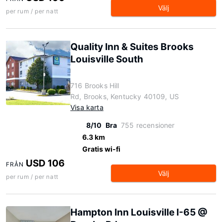
Välj
per rum / per natt
Quality Inn & Suites Brooks
Louisville South
716 Brooks Hill
Rd, Brooks, Kentucky 40109, US
Visa karta
8/10
Bra
755 recensioner
6.3 km
Gratis wi-fi
USD 106
FRÅN
Välj
per rum / per natt
Hampton Inn Louisville I-65 @