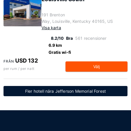
191 Brenton
Way, Louisville, Kentucky 40165, US
Visa karta
8.2/10
Bra
561 recensioner
6.9 km
Gratis wi-fi
USD 132
FRÅN
Välj
per rum / per natt
Fler hotell nära Jefferson Memorial Forest