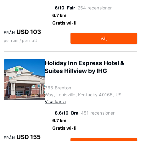
6/10
Fair
254 recensioner
6.7 km
Gratis wi-fi
USD 103
FRÅN
Välj
per rum / per natt
Holiday Inn Express Hotel &
Suites Hillview by IHG
365 Brenton
Way, Louisville, Kentucky 40165, US
Visa karta
8.6/10
Bra
451 recensioner
6.7 km
Gratis wi-fi
USD 155
FRÅN