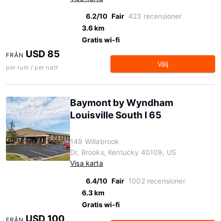
6.2/10
Fair
423 recensioner
3.6 km
Gratis wi-fi
USD 85
FRÅN
Välj
per rum / per natt
Baymont by Wyndham
Louisville South I 65
149 Willabrook
Dr, Brooks, Kentucky 40109, US
Visa karta
6.4/10
Fair
1002 recensioner
6.3 km
Gratis wi-fi
USD 100
FRÅN