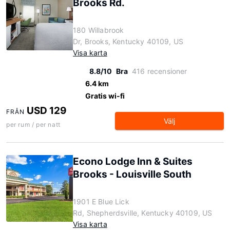
Brooks Rd.
180 Willabrook
Dr, Brooks, Kentucky 40109, US
Visa karta
8.8/10
Bra
416 recensioner
6.4 km
Gratis wi-fi
USD 129
FRÅN
Välj
per rum / per natt
Econo Lodge Inn & Suites
Brooks - Louisville South
1901 E Blue Lick
Rd, Shepherdsville, Kentucky 40109, US
Visa karta