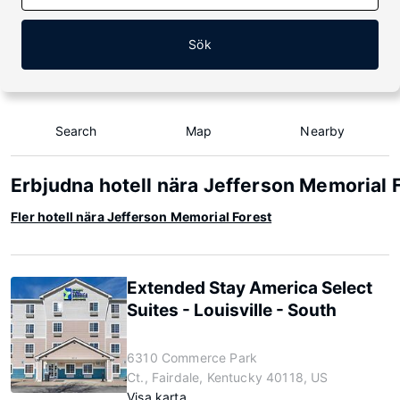
Sök
Search
Map
Nearby
Erbjudna hotell nära Jefferson Memorial 
Fler hotell nära Jefferson Memorial Forest
Extended Stay America Select
Suites - Louisville - South
6310 Commerce Park
Ct., Fairdale, Kentucky 40118, US
Visa karta