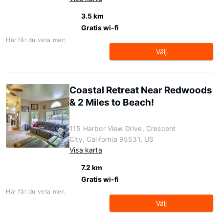
3.5 km
Gratis wi-fi
Här får du veta mer:
Välj
Coastal Retreat Near Redwoods
& 2 Miles to Beach!
115 Harbor View Drive, Crescent
City, California 95531, US
Visa karta
7.2 km
Gratis wi-fi
Här får du veta mer:
Välj