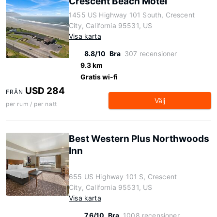
Crescent Beach Motel
1455 US Highway 101 South, Crescent
City, California 95531, US
Visa karta
8.8/10
Bra
307 recensioner
9.3 km
Gratis wi-fi
USD 284
FRÅN
Välj
per rum / per natt
Best Western Plus Northwoods
Inn
655 US Highway 101 S, Crescent
City, California 95531, US
Visa karta
7.6/10
Bra
1008 recensioner