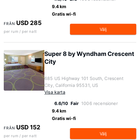
9.4 km
Gratis wi-fi
USD 285
FRÅN
Välj
per rum / per natt
Super 8 by Wyndham Crescent
City
685 US Highway 101 South, Crescent
City, California 95531, US
Visa karta
6.6/10
Fair
1006 recensioner
9.4 km
Gratis wi-fi
USD 152
FRÅN
Välj
per rum / per natt