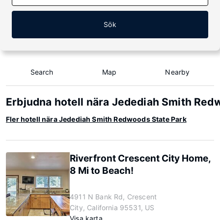
Sök
Search
Map
Nearby
Erbjudna hotell nära Jedediah Smith Red
Fler hotell nära Jedediah Smith Redwoods State Park
Riverfront Crescent City Home,
8 Mi to Beach!
4911 N Bank Rd, Crescent
City, California 95531, US
Visa karta