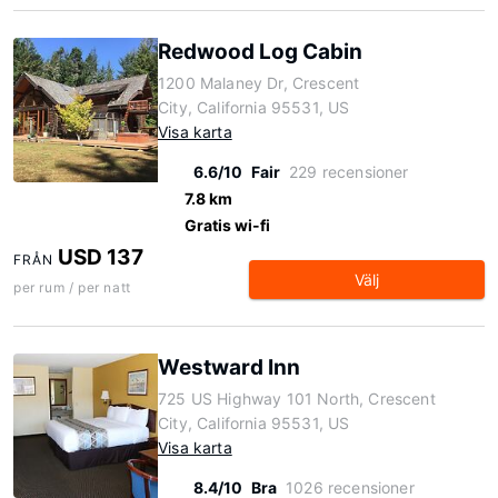
Redwood Log Cabin
1200 Malaney Dr, Crescent
City, California 95531, US
Visa karta
6.6/10
Fair
229 recensioner
7.8 km
Gratis wi-fi
USD 137
FRÅN
Välj
per rum / per natt
Westward Inn
725 US Highway 101 North, Crescent
City, California 95531, US
Visa karta
8.4/10
Bra
1026 recensioner