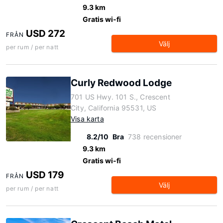
9.3 km
Gratis wi-fi
USD 272
FRÅN
Välj
per rum / per natt
Curly Redwood Lodge
701 US Hwy. 101 S., Crescent
City, California 95531, US
Visa karta
8.2/10
Bra
738 recensioner
9.3 km
Gratis wi-fi
USD 179
FRÅN
Välj
per rum / per natt