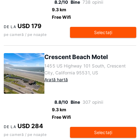
8.2/10
Bine
738 opinii
9.3 km
Free Wifi
USD 179
DE LA
Selectaţi
pe cameră / pe noapte
Crescent Beach Motel
1455 US Highway 101 South, Crescent
City, California 95531, US
Arată hartă
8.8/10
Bine
307 opinii
9.3 km
Free Wifi
USD 284
DE LA
Selectaţi
pe cameră / pe noapte