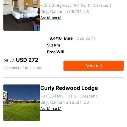
725 US Highway 101 North, Crescent
City, California 95531, US
Arată hartă
8.4/10
Bine
1026 opinii
9.3 km
Free Wifi
USD 272
DE LA
Selectaţi
pe cameră / pe noapte
Curly Redwood Lodge
701 US Hwy. 101 S., Crescent
City, California 95531, US
Arată hartă