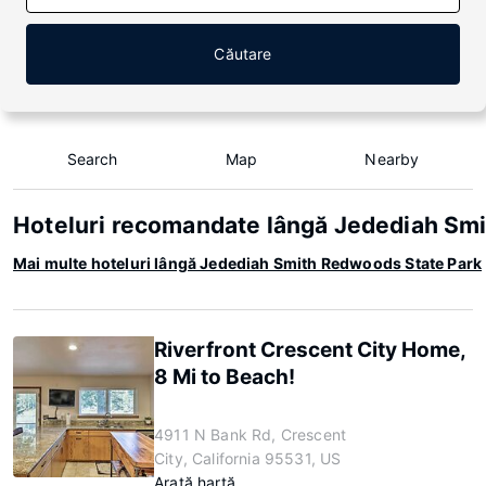
Căutare
Search
Map
Nearby
Hoteluri recomandate lângă Jedediah Sm
Mai multe hoteluri lângă Jedediah Smith Redwoods State Park
Riverfront Crescent City Home,
8 Mi to Beach!
4911 N Bank Rd, Crescent
City, California 95531, US
Arată hartă