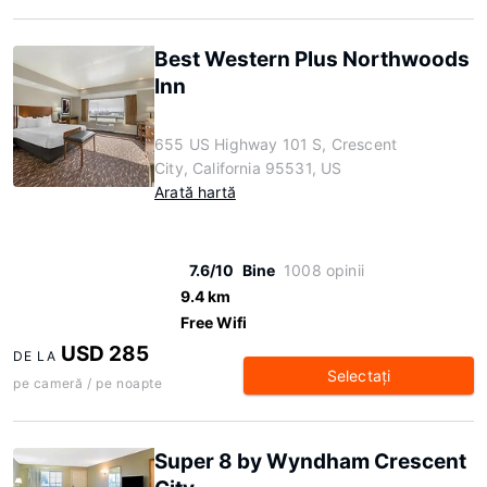
Best Western Plus Northwoods
Inn
655 US Highway 101 S, Crescent
City, California 95531, US
Arată hartă
7.6/10
Bine
1008 opinii
9.4 km
Free Wifi
USD 285
DE LA
Selectaţi
pe cameră / pe noapte
Super 8 by Wyndham Crescent