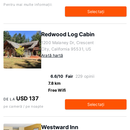
Pentru mai multe informaţii:
Selectaţi
Redwood Log Cabin
1200 Malaney Dr, Crescent
City, California 95531, US
Arată hartă
6.6/10
Fair
229 opinii
7.8 km
Free Wifi
USD 137
DE LA
Selectaţi
pe cameră / pe noapte
Westward Inn