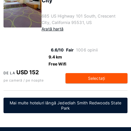
City
685 US Highway 101 South, Crescent
City, California 95531, US
Arată hartă
6.6/10
Fair
1006 opinii
9.4 km
Free Wifi
USD 152
DE LA
Selectaţi
pe cameră / pe noapte
Mai multe hoteluri lângă Jedediah Smith Redwoods State
Park