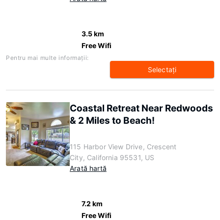
3.5 km
Free Wifi
Pentru mai multe informaţii:
Selectaţi
Coastal Retreat Near Redwoods
& 2 Miles to Beach!
115 Harbor View Drive, Crescent
City, California 95531, US
Arată hartă
7.2 km
Free Wifi