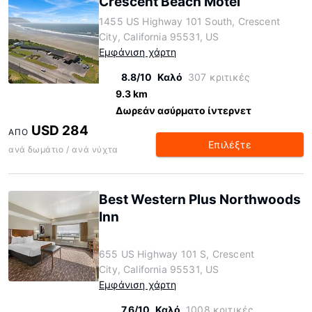
Crescent Beach Motel
1455 US Highway 101 South, Crescent
City, California 95531, US
Εμφάνιση χάρτη
8.8/10
Καλό
307 κριτικές
9.3 km
Δωρεάν ασύρματο ίντερνετ
USD 284
ΑΠΌ
Επιλέξτε
ανά δωμάτιο / ανά νύχτα
Best Western Plus Northwoods
Inn
655 US Highway 101 S, Crescent
City, California 95531, US
Εμφάνιση χάρτη
7.6/10
Καλό
1008 κριτικές