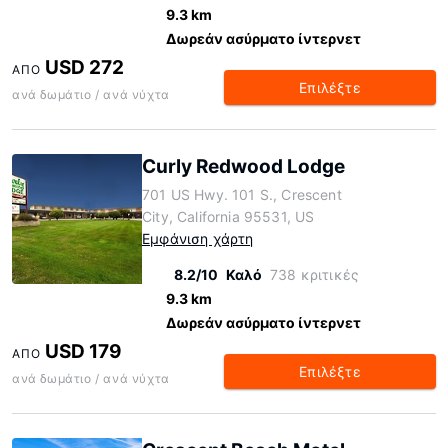
9.3 km
Δωρεάν ασύρματο ίντερνετ
USD 272
ΑΠΌ
Επιλέξτε
ανά δωμάτιο / ανά νύχτα
Curly Redwood Lodge
701 US Hwy. 101 S., Crescent
City, California 95531, US
Εμφάνιση χάρτη
8.2/10
Καλό
738 κριτικές
9.3 km
Δωρεάν ασύρματο ίντερνετ
USD 179
ΑΠΌ
Επιλέξτε
ανά δωμάτιο / ανά νύχτα