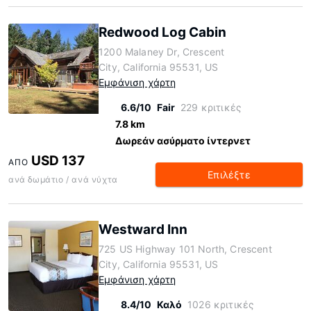
Redwood Log Cabin
1200 Malaney Dr, Crescent
City, California 95531, US
Εμφάνιση χάρτη
6.6/10
Fair
229 κριτικές
7.8 km
Δωρεάν ασύρματο ίντερνετ
USD 137
ΑΠΌ
Επιλέξτε
ανά δωμάτιο / ανά νύχτα
Westward Inn
725 US Highway 101 North, Crescent
City, California 95531, US
Εμφάνιση χάρτη
8.4/10
Καλό
1026 κριτικές