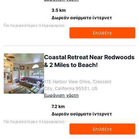
3.5 km
Δωρεάν ασύρματο ίντερνετ
Για περισσότερες πληροφορίες:
Επιλέξτε
Coastal Retreat Near Redwoods
& 2 Miles to Beach!
115 Harbor View Drive, Crescent
City, California 95531, US
Εμφάνιση χάρτη
7.2 km
Δωρεάν ασύρματο ίντερνετ
Για περισσότερες πληροφορίες:
Επιλέξτε