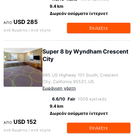
9.4 km
Δωρεάν ασύρματο ίντερνετ
USD 285
ΑΠΌ
Επιλέξτε
ανά δωμάτιο / ανά νύχτα
Super 8 by Wyndham Crescent
City
685 US Highway 101 South, Crescent
City, California 95531, US
Εμφάνιση χάρτη
6.6/10
Fair
1006 κριτικές
9.4 km
Δωρεάν ασύρματο ίντερνετ
USD 152
ΑΠΌ
Επιλέξτε
ανά δωμάτιο / ανά νύχτα