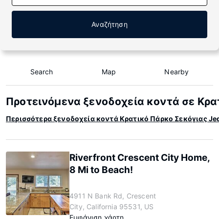
Αναζήτηση
Search
Map
Nearby
Προτεινόμενα ξενοδοχεία κοντά σε Κρα
Περισσότερα ξενοδοχεία κοντά Κρατικό Πάρκο Σεκόγιας Je
Riverfront Crescent City Home,
8 Mi to Beach!
4911 N Bank Rd, Crescent
City, California 95531, US
Εμφάνιση χάρτη