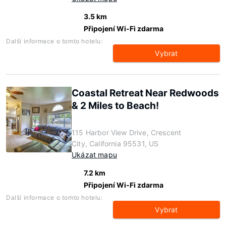
3.5 km
Připojení Wi-Fi zdarma
Další informace o tomto hotelu:
Vybrat
Coastal Retreat Near Redwoods
& 2 Miles to Beach!
115 Harbor View Drive, Crescent
City, California 95531, US
Ukázat mapu
7.2 km
Připojení Wi-Fi zdarma
Další informace o tomto hotelu:
Vybrat