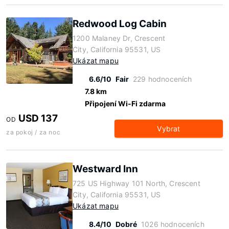
Redwood Log Cabin
1200 Malaney Dr, Crescent
City, California 95531, US
Ukázat mapu
6.6/10
Fair
229 hodnoceních
7.8 km
Připojení Wi-Fi zdarma
USD 137
OD
Vybrat
za pokoj / za noc
Westward Inn
725 US Highway 101 North, Crescent
City, California 95531, US
Ukázat mapu
8.4/10
Dobré
1026 hodnoceních