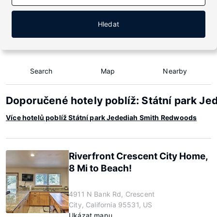
Hledat
Search
Map
Nearby
Doporučené hotely poblíž: Státní park J
Více hotelů poblíž Státní park Jedediah Smith Redwoods
Riverfront Crescent City Home,
8 Mi to Beach!
4911 N Bank Rd, Crescent
City, California 95531, US
Ukázat mapu