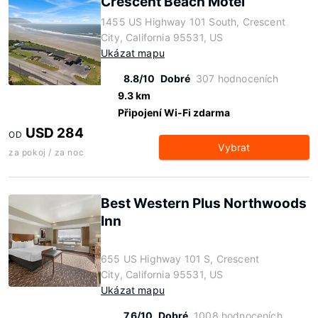
Crescent Beach Motel
1455 US Highway 101 South, Crescent
City, California 95531, US
Ukázat mapu
8.8/10
Dobré
307 hodnoceních
9.3 km
Připojení Wi-Fi zdarma
USD 284
OD
Vybrat
za pokoj / za noc
Best Western Plus Northwoods
Inn
655 US Highway 101 S, Crescent
City, California 95531, US
Ukázat mapu
7.6/10
Dobré
1008 hodnoceních