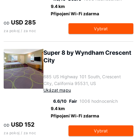
9.4 km
Připojení Wi-Fi zdarma
USD 285
OD
Vybrat
za pokoj / za noc
Super 8 by Wyndham Crescent
City
685 US Highway 101 South, Crescent
City, California 95531, US
Ukázat mapu
6.6/10
Fair
1006 hodnoceních
9.4 km
Připojení Wi-Fi zdarma
USD 152
OD
Vybrat
za pokoj / za noc