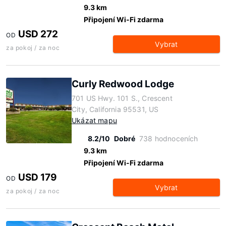
9.3 km
Připojení Wi-Fi zdarma
USD 272
OD
Vybrat
za pokoj / za noc
Curly Redwood Lodge
701 US Hwy. 101 S., Crescent
City, California 95531, US
Ukázat mapu
8.2/10
Dobré
738 hodnoceních
9.3 km
Připojení Wi-Fi zdarma
USD 179
OD
Vybrat
za pokoj / za noc