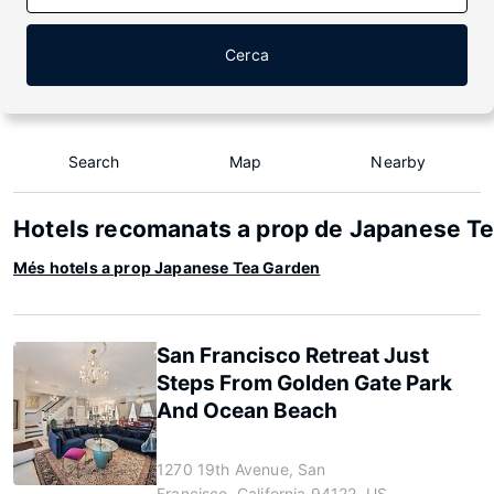
Cerca
Search
Map
Nearby
Hotels recomanats a prop de Japanese T
Més hotels a prop Japanese Tea Garden
San Francisco Retreat Just
Steps From Golden Gate Park
And Ocean Beach
1270 19th Avenue, San
Francisco, California 94122, US