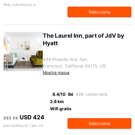
Més informació a:
Selecciona
The Laurel Inn, part of JdV by
Hyatt
444 Presidio Ave, San
Francisco, California 94115, US
Mostra mapa
8.4/10
Bé
996 comentaris
2.8 km
Wifi gratis
USD 424
DES DE
Selecciona
per habitació / per nit