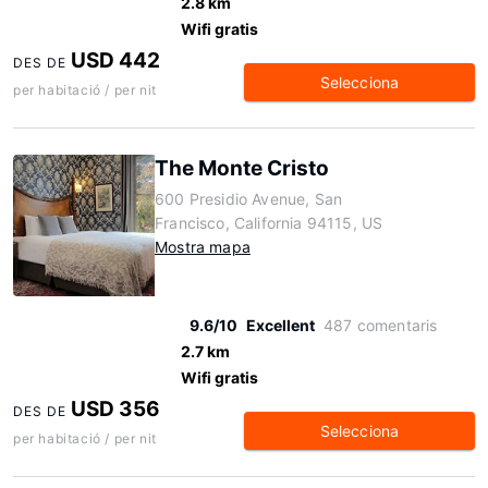
2.8 km
Wifi gratis
USD 442
DES DE
Selecciona
per habitació / per nit
The Monte Cristo
600 Presidio Avenue, San
Francisco, California 94115, US
Mostra mapa
9.6/10
Excellent
487 comentaris
2.7 km
Wifi gratis
USD 356
DES DE
Selecciona
per habitació / per nit