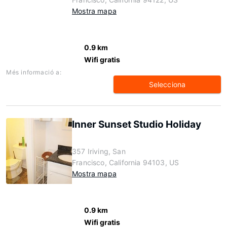
Mostra mapa
0.9 km
Wifi gratis
Més informació a:
Selecciona
Inner Sunset Studio Holiday
357 Iriving, San
Francisco, California 94103, US
Mostra mapa
0.9 km
Wifi gratis