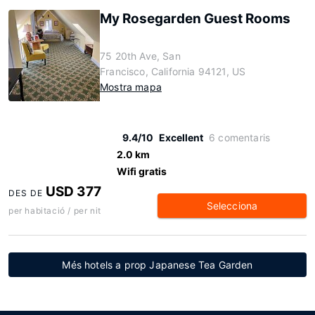
My Rosegarden Guest Rooms
75 20th Ave, San
Francisco, California 94121, US
Mostra mapa
9.4/10
Excellent
6 comentaris
2.0 km
Wifi gratis
USD 377
DES DE
Selecciona
per habitació / per nit
Més hotels a prop Japanese Tea Garden