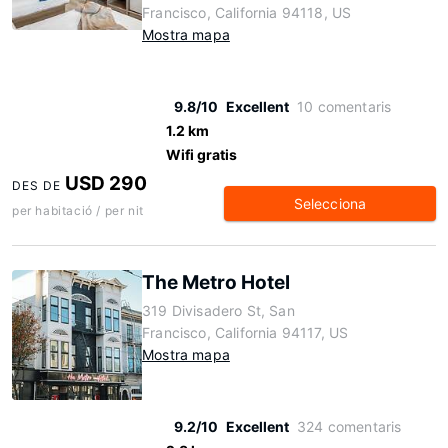
Francisco, California 94118, US
Mostra mapa
9.8/10
Excellent
10 comentaris
1.2 km
Wifi gratis
USD 290
DES DE
Selecciona
per habitació / per nit
The Metro Hotel
319 Divisadero St, San
Francisco, California 94117, US
Mostra mapa
9.2/10
Excellent
324 comentaris