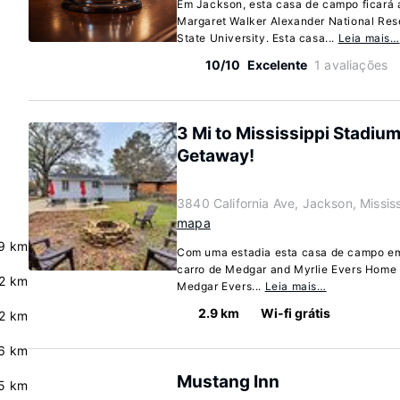
Em Jackson, esta casa de campo ficará a
Margaret Walker Alexander National Res
State University. Esta casa...
Leia mais…
10/10
Excelente
1 avaliações
3 Mi to Mississippi Stadiu
Getaway!
3840 California Ave, Jackson, Missis
mapa
9 km
Com uma estadia esta casa de campo em 
carro de Medgar and Myrlie Evers Home 
2 km
Medgar Evers...
Leia mais…
2.9 km
Wi-fi grátis
.2 km
.6 km
Mustang Inn
5 km