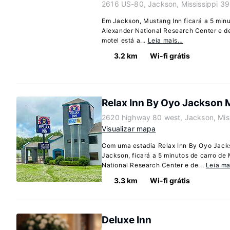
2616 US-80, Jackson, Mississippi 3
Em Jackson, Mustang Inn ficará a 5 minu
Alexander National Research Center e de
motel está a...
Leia mais…
3.2 km
Wi-fi grátis
Relax Inn By Oyo Jackson 
2620 highway 80 west, Jackson, Mis
Visualizar mapa
Com uma estadia Relax Inn By Oyo Jac
Jackson, ficará a 5 minutos de carro de
National Research Center e de...
Leia m
3.3 km
Wi-fi grátis
Deluxe Inn