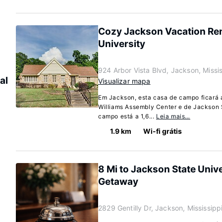
Cozy Jackson Vacation Rent
University
924 Arbor Vista Blvd, Jackson, Miss
al
Visualizar mapa
Em Jackson, esta casa de campo ficará a
Williams Assembly Center e de Jackson S
campo está a 1,6...
Leia mais…
1.9 km
Wi-fi grátis
8 Mi to Jackson State Unive
Getaway
2829 Gentilly Dr, Jackson, Mississip