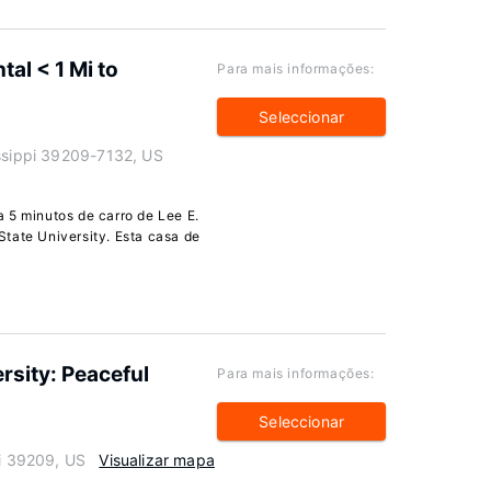
al < 1 Mi to
Para mais informações:
Seleccionar
issippi 39209-7132, US
 5 minutos de carro de Lee E.
tate University. Esta casa de
rsity: Peaceful
Para mais informações:
Seleccionar
pi 39209, US
Visualizar mapa