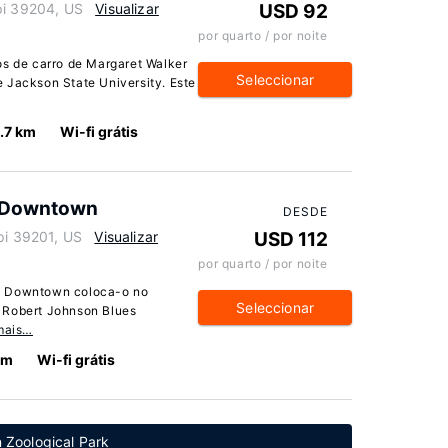
pi 39204, US
Visualizar
USD 92
por quarto / por noite
os de carro de Margaret Walker
Seleccionar
 Jackson State University. Este
.7 km
Wi-fi grátis
n Downtown
DESDE
pi 39201, US
Visualizar
USD 112
por quarto / por noite
n Downtown coloca-o no
Seleccionar
 Robert Johnson Blues
mais…
km
Wi-fi grátis
 Zoological Park