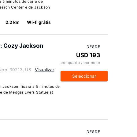
 5 minutos de carro de
earch Center e de Jackson
2.2 km
Wi-fi grátis
m: Cozy Jackson
DESDE
USD 193
por quarto / por noite
sippi 39213, US
Visualizar
Seleccionar
Jackson, ficará a 5 minutos de
e de Medgar Evers Statue at
DESDE