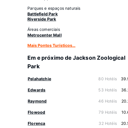
Parques e espaços naturais
Battlefield Park
Riverside Park
Áreas comerciais
Metrocenter Mall
Mais Pontos Turísticos…
Em e próximo de Jackson Zoological
Park
Pelahatchie
80 Hotéis
39.
Edwards
53 Hotéis
36.
Raymond
46 Hotéis
20
Flowood
79 Hotéis
10
Florença
32 Hotéis
20.