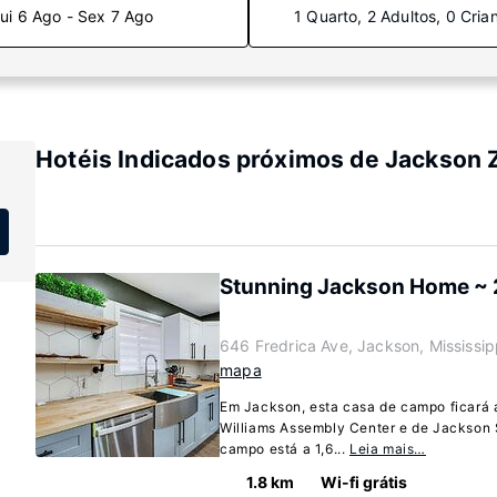
ui 6 Ago - Sex 7 Ago
1 Quarto, 2 Adultos, 0 Cria
Hotéis Indicados próximos de Jackson 
Stunning Jackson Home ~ 
646 Fredrica Ave, Jackson, Mississi
mapa
Em Jackson, esta casa de campo ficará a
Williams Assembly Center e de Jackson S
campo está a 1,6...
Leia mais…
1.8 km
Wi-fi grátis