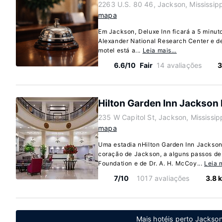
2263 U.S. 80 46, Jackson, Mississip
mapa
Em Jackson, Deluxe Inn ficará a 5 minut
Alexander National Research Center e de
motel está a...
Leia mais…
6.6/10
Fair
14 avaliações
3
Hilton Garden Inn Jackso
235 W Capitol St, Jackson, Mississip
mapa
Uma estadia nHilton Garden Inn Jackso
coração de Jackson, a alguns passos de
Foundation e de Dr. A. H. McCoy...
Leia 
7/10
1017 avaliações
3.8 
Mais hotéis perto Jackson