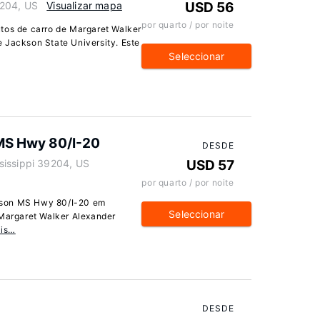
9204, US
Visualizar mapa
USD 56
por quarto / por noite
tos de carro de Margaret Walker
 Jackson State University. Este
Seleccionar
MS Hwy 80/I-20
DESDE
sissippi 39204, US
USD 57
por quarto / por noite
kson MS Hwy 80/I-20 em
Seleccionar
 Margaret Walker Alexander
ais…
DESDE