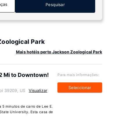
nças
Pesquisar
Zoological Park
Mais hotéis perto Jackson Zoological Park
2 Mi to Downtown!
Para mais informações:
Seleccionar
ppi 39209, US
Visualizar
 5 minutos de carro de Lee E.
tate University. Esta casa de