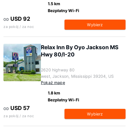
1.5 km
Bezpłatny Wi-Fi
USD 92
OD
Wybierz
za pokój / za noc
Relax Inn By Oyo Jackson MS
Hwy 80/I-20
2620 highway 80
west, Jackson, Mississippi 39204, US
Pokaż mapę
1.8 km
Bezpłatny Wi-Fi
USD 57
OD
Wybierz
za pokój / za noc