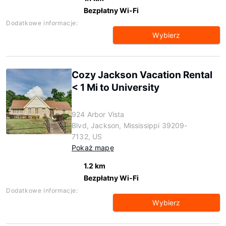
Bezpłatny Wi-Fi
Dodatkowe informacje:
Wybierz
Cozy Jackson Vacation Rental
< 1 Mi to University
924 Arbor Vista
Blvd, Jackson, Mississippi 39209-
7132, US
Pokaż mapę
1.2 km
Bezpłatny Wi-Fi
Dodatkowe informacje:
Wybierz