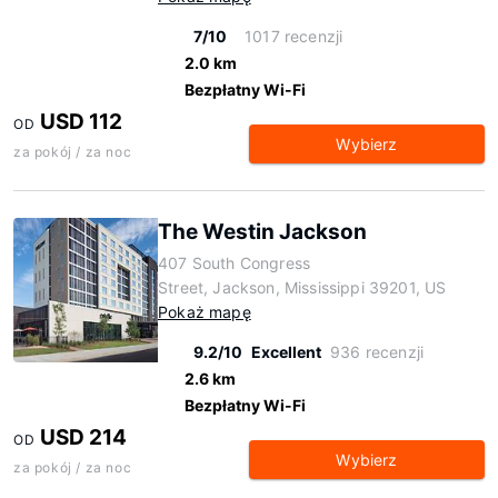
7/10
1017 recenzji
2.0 km
Bezpłatny Wi-Fi
USD 112
OD
Wybierz
za pokój / za noc
The Westin Jackson
407 South Congress
Street, Jackson, Mississippi 39201, US
Pokaż mapę
9.2/10
Excellent
936 recenzji
2.6 km
Bezpłatny Wi-Fi
USD 214
OD
Wybierz
za pokój / za noc