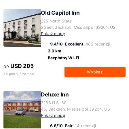
Old Capitol Inn
226 North State
Street, Jackson, Mississippi 39201, US
Pokaż mapę
9.4/10
Excellent
486 recenzji
3.0 km
Bezpłatny Wi-Fi
USD 205
OD
Wybierz
za pokój / za noc
Deluxe Inn
2263 U.S. 80
46, Jackson, Mississippi 39204, US
Pokaż mapę
6.6/10
Fair
14 recenzji