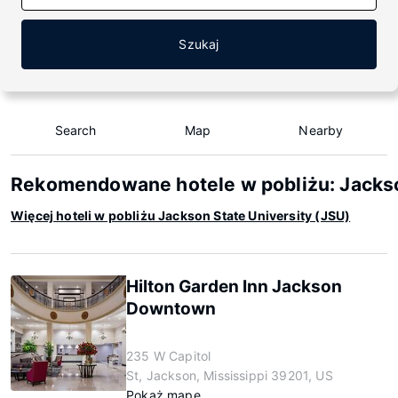
Szukaj
Search
Map
Nearby
Rekomendowane hotele w pobliżu: Jackso
Więcej hoteli w pobliżu Jackson State University (JSU)
Hilton Garden Inn Jackson
Downtown
235 W Capitol
St, Jackson, Mississippi 39201, US
Pokaż mapę