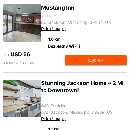
Mustang Inn
2616 US-
80, Jackson, Mississippi 39204, US
Pokaż mapę
1.8 km
Bezpłatny Wi-Fi
USD 56
OD
Wybierz
za pokój / za noc
Stunning Jackson Home ~ 2 Mi
to Downtown!
646 Fredrica
Ave, Jackson, Mississippi 39209, US
Pokaż mapę
1.1 km