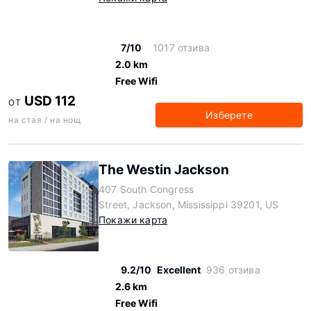
7/10
1017 отзива
2.0 km
Free Wifi
USD 112
ОТ
Изберете
на стая / на нощ
The Westin Jackson
407 South Congress
Street, Jackson, Mississippi 39201, US
Покажи карта
9.2/10
Excellent
936 отзива
2.6 km
Free Wifi