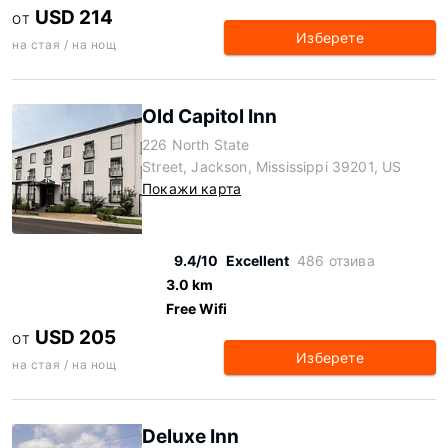
USD 214
ОТ
Изберете
на стая / на нощ
Old Capitol Inn
226 North State
Street, Jackson, Mississippi 39201, US
Покажи карта
9.4/10
Excellent
486 отзива
3.0 km
Free Wifi
USD 205
ОТ
Изберете
на стая / на нощ
Deluxe Inn