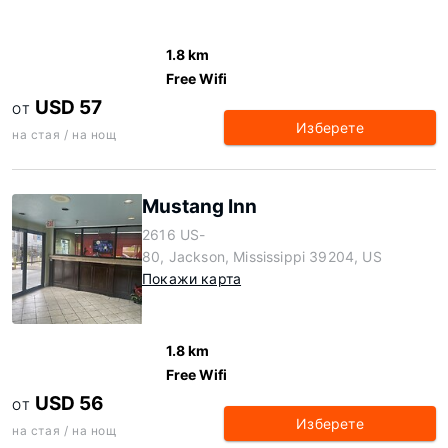
1.8 km
Free Wifi
USD 57
ОТ
Изберете
на стая / на нощ
Mustang Inn
2616 US-
80, Jackson, Mississippi 39204, US
Покажи карта
1.8 km
Free Wifi
USD 56
ОТ
Изберете
на стая / на нощ