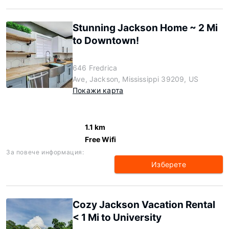
Stunning Jackson Home ~ 2 Mi
to Downtown!
646 Fredrica
Ave, Jackson, Mississippi 39209, US
Покажи карта
1.1 km
Free Wifi
За повече информация:
Изберете
Cozy Jackson Vacation Rental
< 1 Mi to University