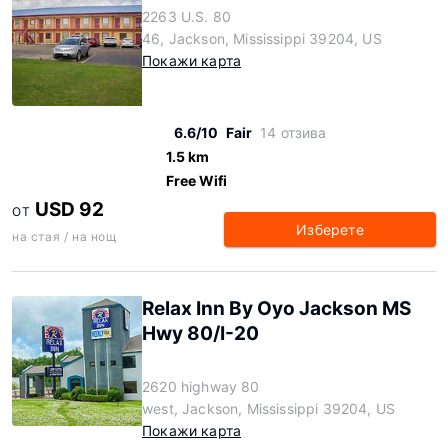
2263 U.S. 80
46, Jackson, Mississippi 39204, US
Покажи карта
6.6/10
Fair
14 отзива
1.5 km
Free Wifi
USD 92
ОТ
Изберете
на стая / на нощ
Relax Inn By Oyo Jackson MS
Hwy 80/I-20
2620 highway 80
west, Jackson, Mississippi 39204, US
Покажи карта