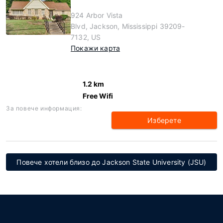
924 Arbor Vista
Blvd, Jackson, Mississippi 39209-
7132, US
Покажи карта
1.2 km
Free Wifi
За повече информация:
Изберете
Повече хотели близо до Jackson State University (JSU)