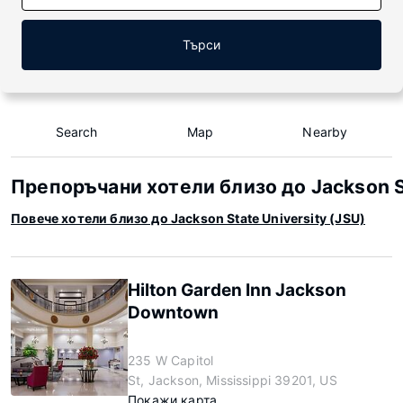
Търси
Search
Map
Nearby
Препоръчани хотели близо до Jackson St
Повече хотели близо до Jackson State University (JSU)
Hilton Garden Inn Jackson
Downtown
235 W Capitol
St, Jackson, Mississippi 39201, US
Покажи карта