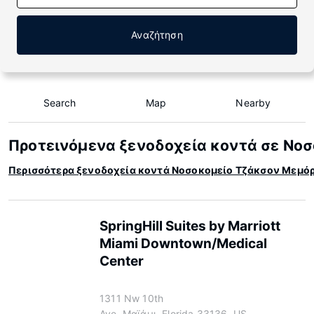
Αναζήτηση
Search
Map
Nearby
Προτεινόμενα ξενοδοχεία κοντά σε Νο
Περισσότερα ξενοδοχεία κοντά Νοσοκομείο Τζάκσον Μεμό
SpringHill Suites by Marriott
Miami Downtown/Medical
Center
1311 Nw 10th
Ave, Μαϊάμι, Florida 33136, US