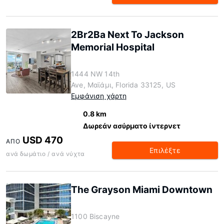
2Br2Ba Next To Jackson
Memorial Hospital
1444 NW 14th
Ave, Μαϊάμι, Florida 33125, US
Εμφάνιση χάρτη
0.8 km
Δωρεάν ασύρματο ίντερνετ
USD 470
ΑΠΌ
Επιλέξτε
ανά δωμάτιο / ανά νύχτα
The Grayson Miami Downtown
1100 Biscayne