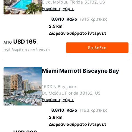
Blvd, Μαϊάμι, Florida 33132, US
Εμφάνιση χάρτη
8.8/10
Καλό
1915 κριτικές
2.5 km
Δωρεάν ασύρματο ίντερνετ
USD 165
ΑΠΌ
Επιλέξτε
ανά δωμάτιο / ανά νύχτα
Miami Marriott Biscayne Bay
1633 N Bayshore
Dr, Μαϊάμι, Florida 33132, US
Εμφάνιση χάρτη
8.8/10
Καλό
1163 κριτικές
2.8 km
Δωρεάν ασύρματο ίντερνετ