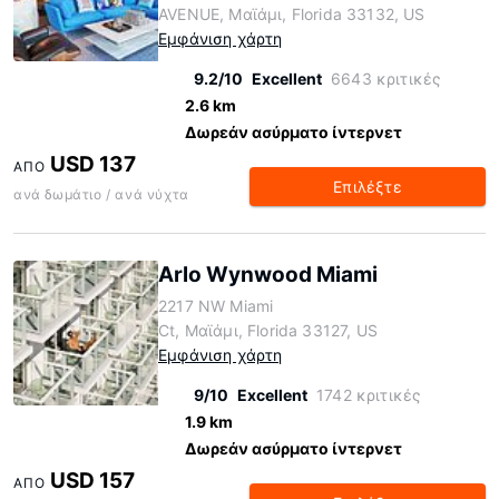
AVENUE, Μαϊάμι, Florida 33132, US
Εμφάνιση χάρτη
9.2/10
Excellent
6643 κριτικές
2.6 km
Δωρεάν ασύρματο ίντερνετ
USD 137
ΑΠΌ
Επιλέξτε
ανά δωμάτιο / ανά νύχτα
Arlo Wynwood Miami
2217 NW Miami
Ct, Μαϊάμι, Florida 33127, US
Εμφάνιση χάρτη
9/10
Excellent
1742 κριτικές
1.9 km
Δωρεάν ασύρματο ίντερνετ
USD 157
ΑΠΌ