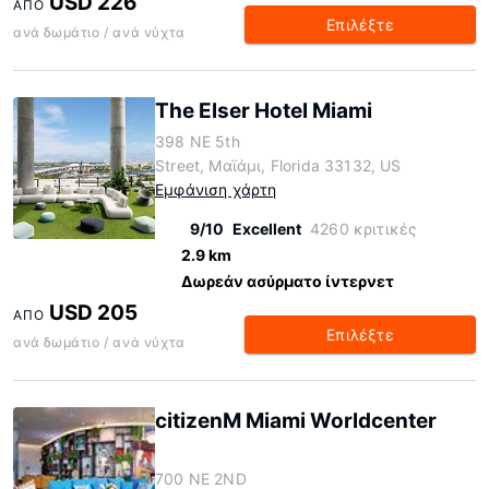
USD 226
ΑΠΌ
Επιλέξτε
ανά δωμάτιο / ανά νύχτα
The Elser Hotel Miami
398 NE 5th
Street, Μαϊάμι, Florida 33132, US
Εμφάνιση χάρτη
9/10
Excellent
4260 κριτικές
2.9 km
Δωρεάν ασύρματο ίντερνετ
USD 205
ΑΠΌ
Επιλέξτε
ανά δωμάτιο / ανά νύχτα
citizenM Miami Worldcenter
700 NE 2ND