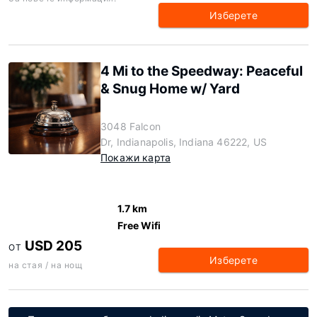
Изберете
4 Mi to the Speedway: Peaceful
& Snug Home w/ Yard
3048 Falcon
Dr, Indianapolis, Indiana 46222, US
Покажи карта
1.7 km
Free Wifi
USD 205
ОТ
Изберете
на стая / на нощ