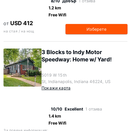
8/10
Добър
1 отзива
1.2 km
Free Wifi
USD 412
ОТ
Изберете
на стая / на нощ
3 Blocks to Indy Motor
Speedway: Home w/ Yard!
5019 W 15th
St, Indianapolis, Indiana 46224, US
Покажи карта
10/10
Excellent
1 отзива
1.4 km
Free Wifi
За повече информация: