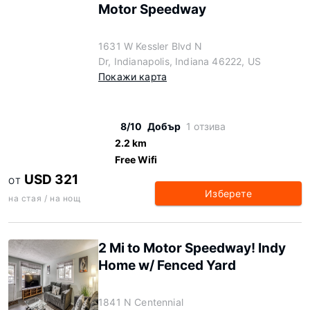
Motor Speedway
1631 W Kessler Blvd N
Dr, Indianapolis, Indiana 46222, US
Покажи карта
8/10
Добър
1 отзива
2.2 km
Free Wifi
USD 321
ОТ
Изберете
на стая / на нощ
2 Mi to Motor Speedway! Indy
Home w/ Fenced Yard
1841 N Centennial