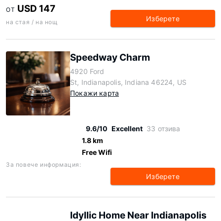
USD 147
ОТ
Изберете
на стая / на нощ
Speedway Charm
4920 Ford
St, Indianapolis, Indiana 46224, US
Покажи карта
9.6/10
Excellent
33 отзива
1.8 km
Free Wifi
За повече информация:
Изберете
Idyllic Home Near Indianapolis