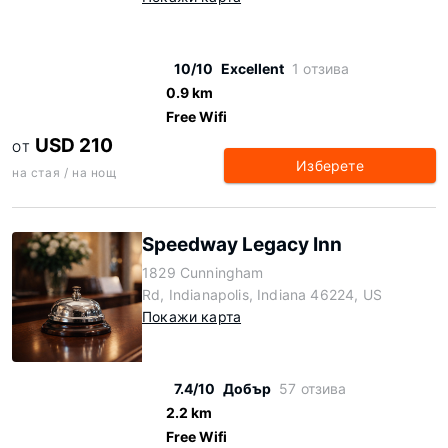
10/10
Excellent
1 отзива
0.9 km
Free Wifi
USD 210
ОТ
Изберете
на стая / на нощ
Speedway Legacy Inn
1829 Cunningham
Rd, Indianapolis, Indiana 46224, US
Покажи карта
7.4/10
Добър
57 отзива
2.2 km
Free Wifi