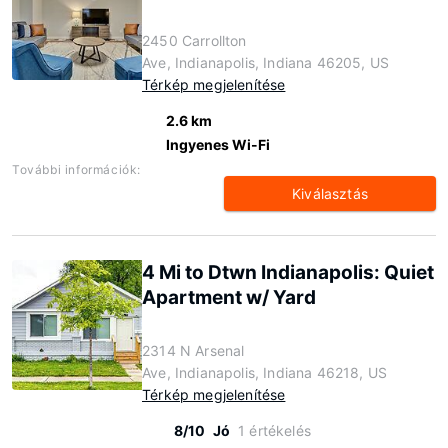
2450 Carrollton
Ave, Indianapolis, Indiana 46205, US
Térkép megjelenítése
2.6 km
Ingyenes Wi-Fi
További információk:
Kiválasztás
4 Mi to Dtwn Indianapolis: Quiet
Apartment w/ Yard
2314 N Arsenal
Ave, Indianapolis, Indiana 46218, US
Térkép megjelenítése
8/10
Jó
1 értékelés