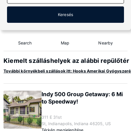
Keresés
Search
Map
Nearby
Kiemelt szálláshelyek az alábbi repülőt
További környékbeli szállások itt: Hooks Amerikai Gyógysze
Indy 500 Group Getaway: 6 Mi
to Speedway!
311 E 31st
St, Indianapolis, Indiana 46205, US
Térkép megjelenítése