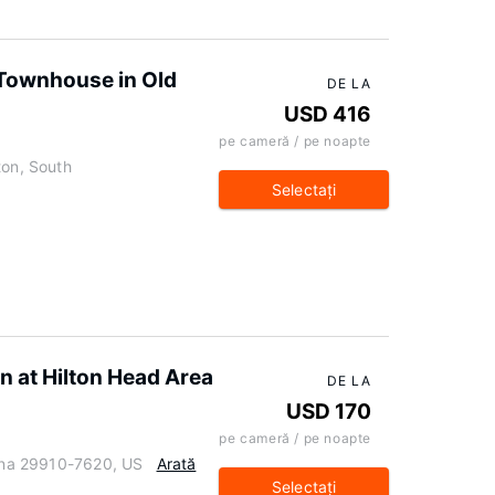
 Townhouse in Old
DE LA
USD 416
pe cameră / pe noapte
ton, South
Selectaţi
n at Hilton Head Area
DE LA
USD 170
pe cameră / pe noapte
lina 29910-7620, US
Arată
Selectaţi