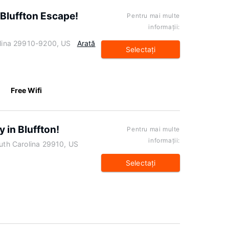
 Bluffton Escape!
Pentru mai multe
informaţii:
olina 29910-9200, US
Arată
Selectaţi
Free Wifi
y in Bluffton!
Pentru mai multe
informaţii:
outh Carolina 29910, US
Selectaţi