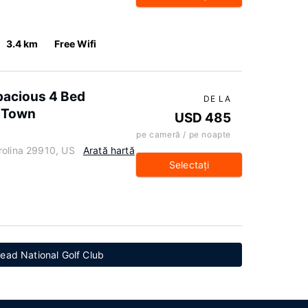
3.4 km
Free Wifi
pacious 4 Bed
DE LA
d Town
USD 485
pe cameră / pe noapte
rolina 29910, US
Arată hartă
Selectaţi
Head National Golf Club