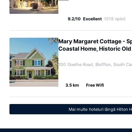
9.2/10
Excellent
1016 opinii
Mary Margaret Cottage - S
Coastal Home, Historic Ol
200 Goethe Road, Bluffton, South Ca
3.5 km
Free Wifi
Mai multe hoteluri lângă Hilton 