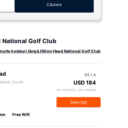
Căutare
 National Golf Club
multe hoteluri lângă Hilton Head National Golf Club
ead
DE LA
Island, South
USD 184
pe cameră / pe noapte
Selectaţi
 km
Free Wifi