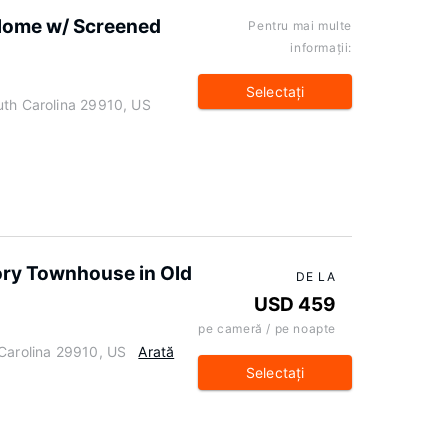
 Home w/ Screened
Pentru mai multe
informaţii:
Selectaţi
uth Carolina 29910, US
ory Townhouse in Old
DE LA
USD 459
pe cameră / pe noapte
 Carolina 29910, US
Arată
Selectaţi