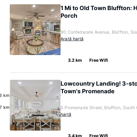
1 Mi to Old Town Bluffton:
Porch
90 Confederate Avenue, Bluffton, So
Arată hartă
3.2 km
Free Wifi
Lowcountry Landing! 3-st
Town's Promenade
.3 km
7 km
5 Promenade Street, Bluffton, South
hartă
3.4 km
Free Wifi