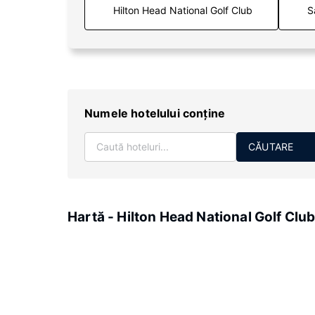
S
Numele hotelului conţine
CĂUTARE
Hartă - Hilton Head National Golf Clu