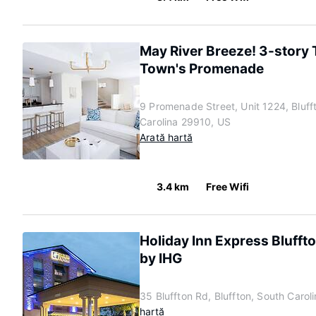
May River Breeze! 3-story
Town's Promenade
9 Promenade Street, Unit 1224, Bluff
Carolina 29910, US
Arată hartă
3.4 km
Free Wifi
Holiday Inn Express Bluffto
by IHG
35 Bluffton Rd, Bluffton, South Caro
hartă