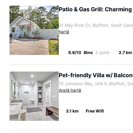
Patio & Gas Grill: Charming
21 May River Ct, Bluffton, South Car
hartă
8.8/10
Bine
3 opinii
2.7 km
Pet-friendly Villa w/ Balcon
10 Johnston Way, Unit E, Bluffton, S
Arată hartă
3.1 km
Free Wifi