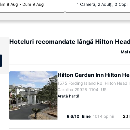
âm 8 Aug - Dum 9 Aug
1 Cameră, 2 Adulți, 0 Copii
Hoteluri recomandate lângă Hilton Head
Mai 
Hilton Garden Inn Hilton H
1575 Fording Island Rd, Hilton Head 
b
Carolina 29926-1104, US
Arată hartă
8.6/10
Bine
1014 opinii
2.1