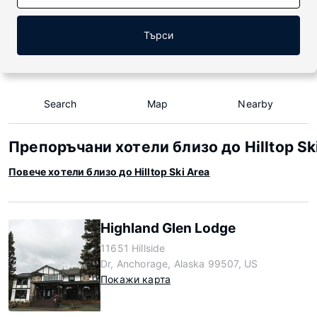
Търси
Search
Map
Nearby
Препоръчани хотели близо до Hilltop Sk
Повече хотели близо до Hilltop Ski Area
Highland Glen Lodge
11651 Hillside
Dr, Anchorage, Alaska 99507, US
Покажи карта