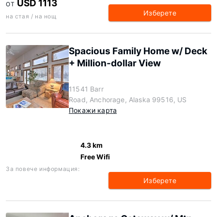
USD 1113
ОТ
Изберете
на стая / на нощ
Spacious Family Home w/ Deck
+ Million-dollar View
11541 Barr
Road, Anchorage, Alaska 99516, US
Покажи карта
4.3 km
Free Wifi
За повече информация:
Изберете