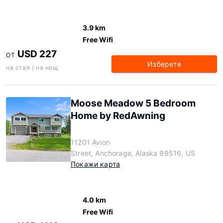
3.9 km
Free Wifi
USD 227
ОТ
Изберете
на стая / на нощ
Moose Meadow 5 Bedroom
Home by RedAwning
11201 Avion
Street, Anchorage, Alaska 99516, US
Покажи карта
4.0 km
Free Wifi