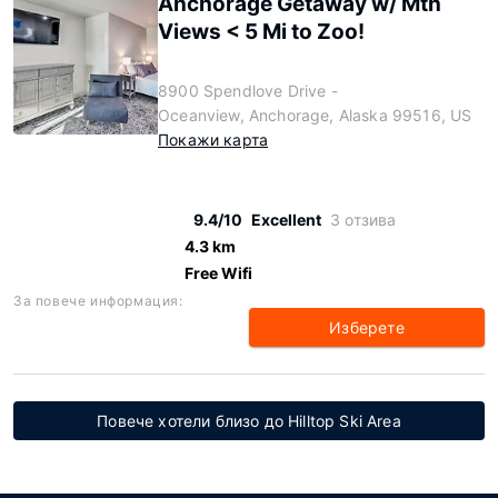
Anchorage Getaway w/ Mtn
Views < 5 Mi to Zoo!
8900 Spendlove Drive -
Oceanview, Anchorage, Alaska 99516, US
Покажи карта
9.4/10
Excellent
3 отзива
4.3 km
Free Wifi
За повече информация:
Изберете
Повече хотели близо до Hilltop Ski Area