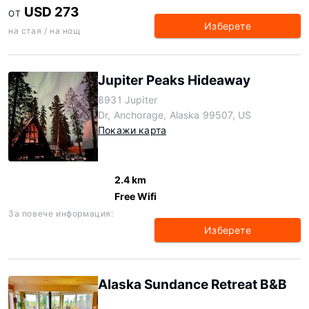
USD 273
ОТ
Изберете
на стая / на нощ
Jupiter Peaks Hideaway
8931 Jupiter
Dr, Anchorage, Alaska 99507, US
Покажи карта
2.4 km
Free Wifi
За повече информация:
Изберете
Alaska Sundance Retreat B&B