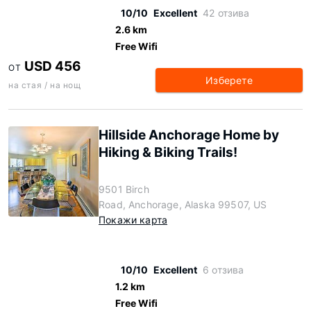
10/10
Excellent
42 отзива
2.6 km
Free Wifi
USD 456
ОТ
Изберете
на стая / на нощ
Hillside Anchorage Home by
Hiking & Biking Trails!
9501 Birch
Road, Anchorage, Alaska 99507, US
Покажи карта
10/10
Excellent
6 отзива
1.2 km
Free Wifi