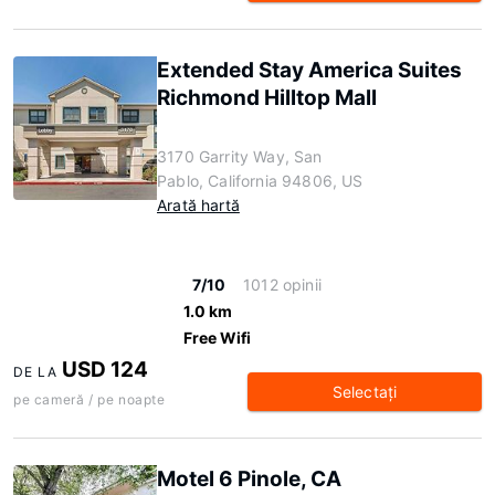
Extended Stay America Suites
Richmond Hilltop Mall
3170 Garrity Way, San
Pablo, California 94806, US
Arată hartă
7/10
1012 opinii
1.0 km
Free Wifi
USD 124
DE LA
Selectaţi
pe cameră / pe noapte
Motel 6 Pinole, CA