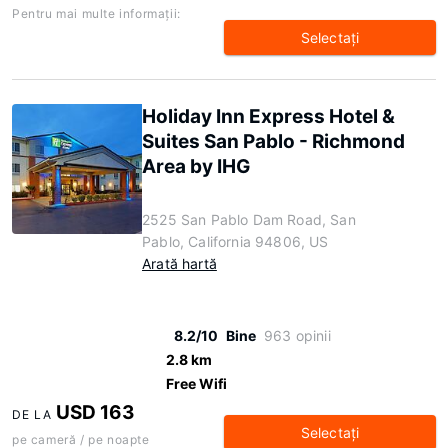
Pentru mai multe informaţii:
Selectaţi
Holiday Inn Express Hotel &
Suites San Pablo - Richmond
Area by IHG
2525 San Pablo Dam Road, San
Pablo, California 94806, US
Arată hartă
8.2/10
Bine
963 opinii
2.8 km
Free Wifi
USD 163
DE LA
Selectaţi
pe cameră / pe noapte