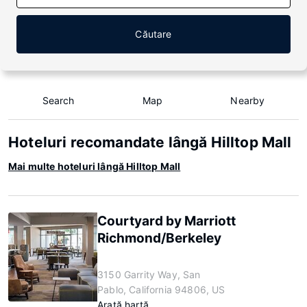
Căutare
Search
Map
Nearby
Hoteluri recomandate lângă Hilltop Mall
Mai multe hoteluri lângă Hilltop Mall
Courtyard by Marriott
Richmond/Berkeley
3150 Garrity Way, San
Pablo, California 94806, US
Arată hartă