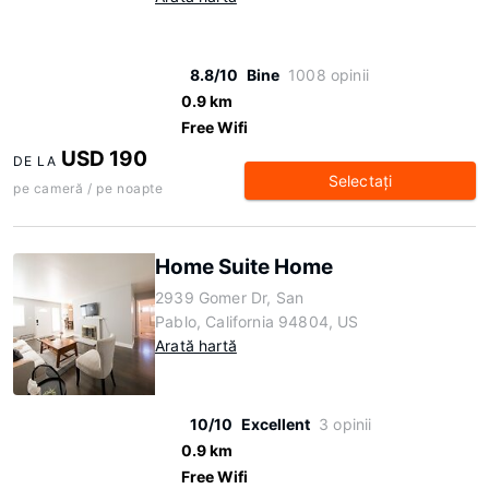
8.8/10
Bine
1008 opinii
0.9 km
Free Wifi
USD 190
DE LA
Selectaţi
pe cameră / pe noapte
Home Suite Home
2939 Gomer Dr, San
Pablo, California 94804, US
Arată hartă
10/10
Excellent
3 opinii
0.9 km
Free Wifi