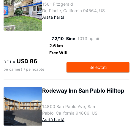
1501 Fitzgerald
Dr, Pinole, California 94564, US
Arată hartă
7.2/10
Bine
1013 opinii
2.6 km
Free Wifi
USD 86
DE LA
Selectaţi
pe cameră / pe noapte
Rodeway Inn San Pablo Hilltop
14800 San Pablo Ave, San
Pablo, California 94806, US
Arată hartă