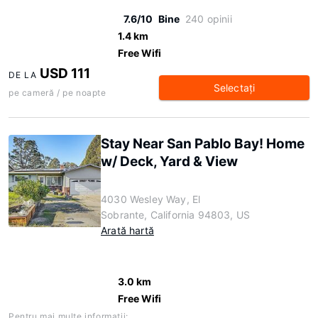
7.6/10
Bine
240 opinii
1.4 km
Free Wifi
USD 111
DE LA
Selectaţi
pe cameră / pe noapte
Stay Near San Pablo Bay! Home
w/ Deck, Yard & View
4030 Wesley Way, El
Sobrante, California 94803, US
Arată hartă
3.0 km
Free Wifi
Pentru mai multe informaţii: