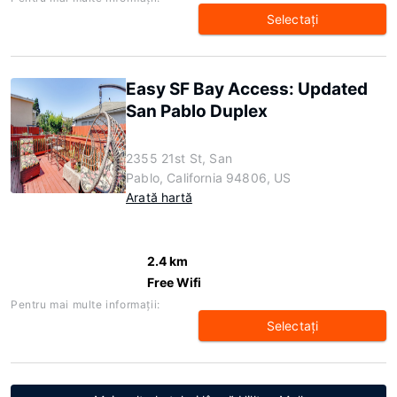
Selectaţi
Easy SF Bay Access: Updated
San Pablo Duplex
2355 21st St, San
Pablo, California 94806, US
Arată hartă
2.4 km
Free Wifi
Pentru mai multe informaţii:
Selectaţi