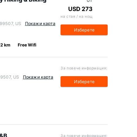
ОТ
USD 273
на стая / на нощ
 99507, US
Покажи карта
Изберете
.2 km
Free Wifi
За повече информация:
99507, US
Покажи карта
Изберете
B&B
За повече информация: