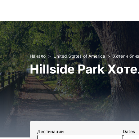
Начало
United States of America
Хотели близо
Hillside Park Хот
Дестинации
Dates