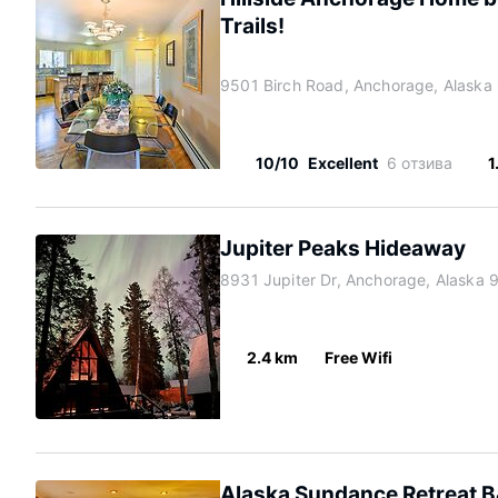
Trails!
9501 Birch Road, Anchorage, Alaska
10/10
Excellent
6 отзива
1
Jupiter Peaks Hideaway
8931 Jupiter Dr, Anchorage, Alaska 
2.4 km
Free Wifi
Alaska Sundance Retreat 