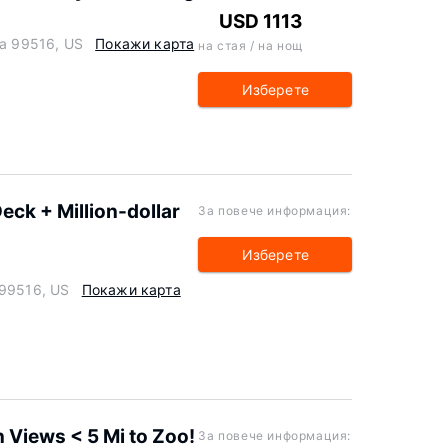
USD 1113
ka 99516, US
Покажи карта
на стая / на нощ
Изберете
ck + Million-dollar
За повече информация:
Изберете
 99516, US
Покажи карта
Views < 5 Mi to Zoo!
За повече информация: