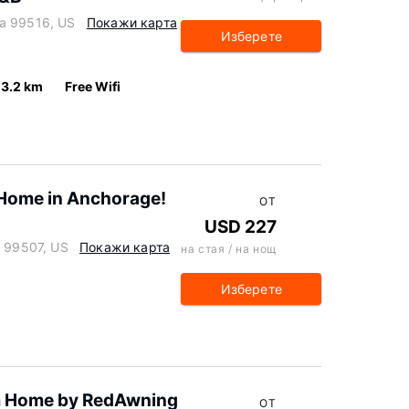
ka 99516, US
Покажи карта
Изберете
3.2 km
Free Wifi
 Home in Anchorage!
ОТ
USD 227
a 99507, US
Покажи карта
на стая / на нощ
Изберете
 Home by RedAwning
ОТ