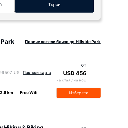
n
Търси
 Park
Повече хотели близо до Hillside Park
ОТ
 99507, US
Покажи карта
USD 456
на стая / на нощ
2.6 km
Free Wifi
Изберете
 Hiking & Biking