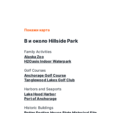
Покажи карта
В и около Hillside Park
Family Activities
Alaska Zoo
H2Oasis Indoor Waterpark
Golf Courses
Anchorage Golf Course
Tanglewood Lakes Golf Club
Harbors and Seaports
Lake Hood Harbor
Port of Anchorage
Historic Buildings
Potter Section House State Historical Site