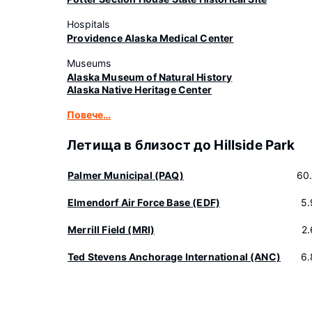
Hospitals
Providence Alaska Medical Center
Museums
Alaska Museum of Natural History
Alaska Native Heritage Center
Повече…
Летища в близост до Hillside Park
Palmer Municipal (PAQ)
60
Elmendorf Air Force Base (EDF)
5.
Merrill Field (MRI)
2
Ted Stevens Anchorage International (ANC)
6.