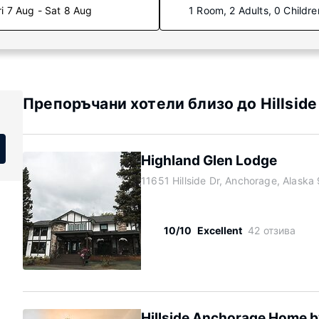
ri 7 Aug - Sat 8 Aug
1 Room, 2 Adults, 0 Childre
Препоръчани хотели близо до Hillside
Highland Glen Lodge
11651 Hillside Dr, Anchorage, Alaska
10/10
Excellent
42 отзива
Hillside Anchorage Home by