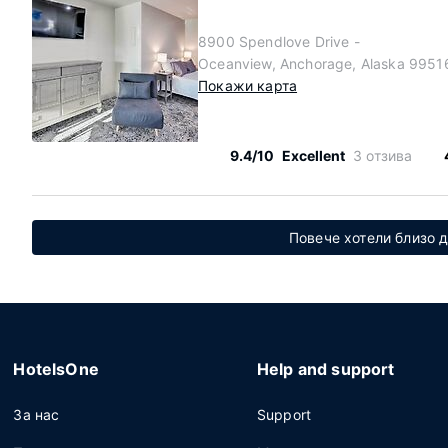
8900 Spendlove Drive -
Oceanview, Anchorage, Alaska 9951
Покажи карта
9.4/10
Excellent
3 отзива
Повече хотели близо до
HotelsOne
Help and support
За нас
Support