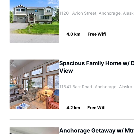
11201 Avion Street, Anchorage, Alas
4.0 km
Free Wifi
Spacious Family Home w/ De
View
11541 Barr Road, Anchorage, Alaska
4.2 km
Free Wifi
Anchorage Getaway w/ Mtn 