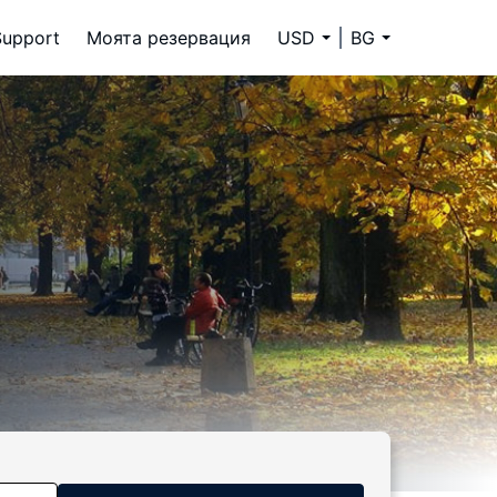
Support
Моята резервация
USD
BG