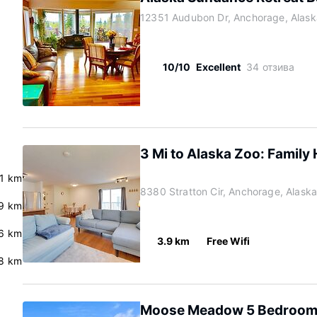
12351 Audubon Dr, Anchorage, Alas
10/10
Excellent
34 отзива
3 Mi to Alaska Zoo: Family
.1 km
8380 Stratton Cir, Anchorage, Alask
9 km
.6 km
3.9 km
Free Wifi
8 km
Moose Meadow 5 Bedroom