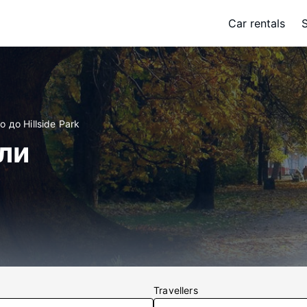
Car rentals
 до Hillside Park
ели
Travellers