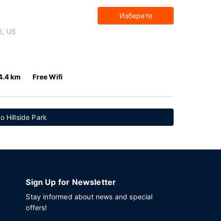
Изберете
6, US
4.4 km
Free Wifi
 Hillside Park
Sign Up for Newsletter
Stay informed about news and special
offers!