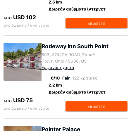
2.6 km
Δωρεάν ασύρματο ίντερνετ
USD 102
ΑΠΌ
Επιλέξτε
ανά δωμάτιο / ανά νύχτα
Rodeway Inn South Point
803, SOLIDA ROAD, Σάουθ
Πόιντ, Ohio 45680, US
Εμφάνιση χάρτη
6/10
Fair
122 κριτικές
2.2 km
Δωρεάν ασύρματο ίντερνετ
USD 75
ΑΠΌ
Επιλέξτε
ανά δωμάτιο / ανά νύχτα
Pointer Palace