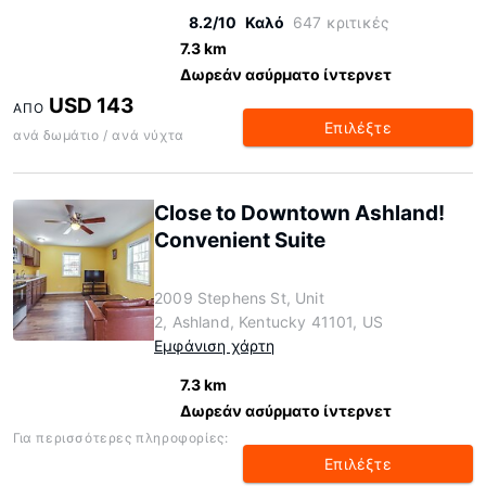
8.2/10
Καλό
647 κριτικές
7.3 km
Δωρεάν ασύρματο ίντερνετ
USD 143
ΑΠΌ
Επιλέξτε
ανά δωμάτιο / ανά νύχτα
Close to Downtown Ashland!
Convenient Suite
2009 Stephens St, Unit
2, Ashland, Kentucky 41101, US
Εμφάνιση χάρτη
7.3 km
Δωρεάν ασύρματο ίντερνετ
Για περισσότερες πληροφορίες:
Επιλέξτε