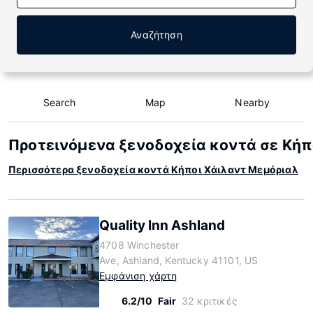
Αναζήτηση
Search
Map
Nearby
Προτεινόμενα ξενοδοχεία κοντά σε Κήπ
Περισσότερα ξενοδοχεία κοντά Κήποι Χάιλαντ Μεμόριαλ
Quality Inn Ashland
4708 Winchester
Ave, Ashland, Kentucky 41101, US
Εμφάνιση χάρτη
6.2/10
Fair
32 κριτικές