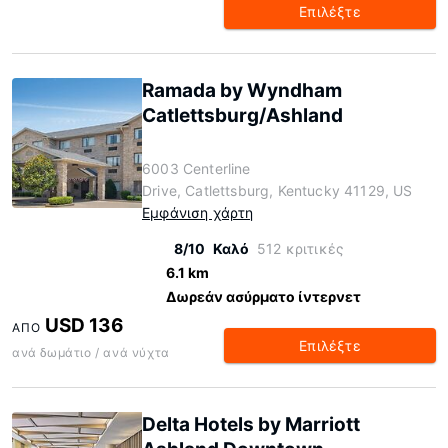
Επιλέξτε
Ramada by Wyndham
Catlettsburg/Ashland
6003 Centerline
Drive, Catlettsburg, Kentucky 41129, US
Εμφάνιση χάρτη
8/10
Καλό
512 κριτικές
6.1 km
Δωρεάν ασύρματο ίντερνετ
USD 136
ΑΠΌ
Επιλέξτε
ανά δωμάτιο / ανά νύχτα
Delta Hotels by Marriott