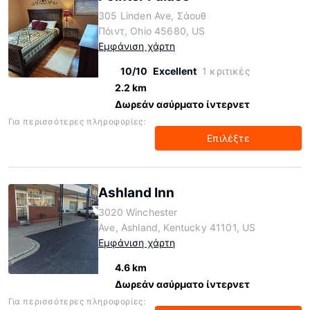
305 Linden Ave, Σάουθ
Πόιντ, Ohio 45680, US
Εμφάνιση χάρτη
10/10
Excellent
1 κριτικές
2.2 km
Δωρεάν ασύρματο ίντερνετ
Για περισσότερες πληροφορίες:
Επιλέξτε
Ashland Inn
3020 Winchester
Ave, Ashland, Kentucky 41101, US
Εμφάνιση χάρτη
4.6 km
Δωρεάν ασύρματο ίντερνετ
Για περισσότερες πληροφορίες: