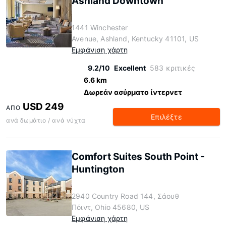
Ashland Downtown
1441 Winchester
Avenue, Ashland, Kentucky 41101, US
Εμφάνιση χάρτη
9.2/10
Excellent
583 κριτικές
6.6 km
Δωρεάν ασύρματο ίντερνετ
USD 249
ΑΠΌ
Επιλέξτε
ανά δωμάτιο / ανά νύχτα
Comfort Suites South Point -
Huntington
2940 Country Road 144, Σάουθ
Πόιντ, Ohio 45680, US
Εμφάνιση χάρτη