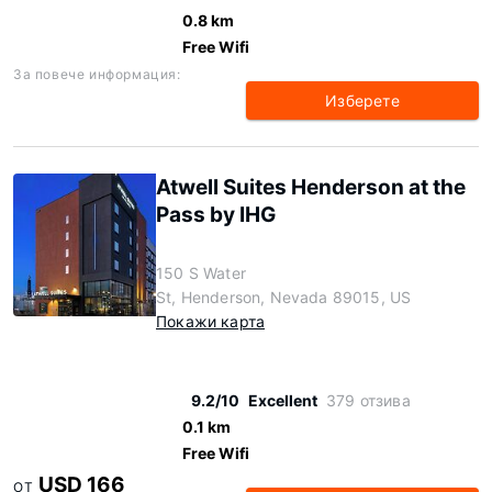
0.8 km
Free Wifi
За повече информация:
Изберете
Atwell Suites Henderson at the
Pass by IHG
150 S Water
St, Henderson, Nevada 89015, US
Покажи карта
9.2/10
Excellent
379 отзива
0.1 km
Free Wifi
USD 166
ОТ