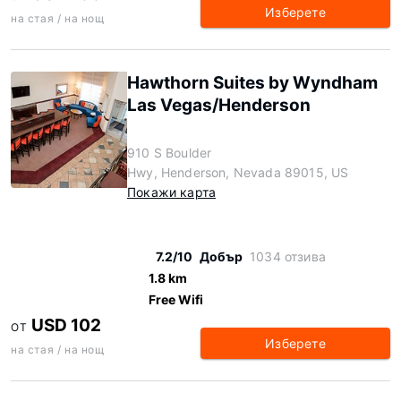
Изберете
на стая / на нощ
Hawthorn Suites by Wyndham
Las Vegas/Henderson
910 S Boulder
Hwy, Henderson, Nevada 89015, US
Покажи карта
7.2/10
Добър
1034 отзива
1.8 km
Free Wifi
USD 102
ОТ
Изберете
на стая / на нощ