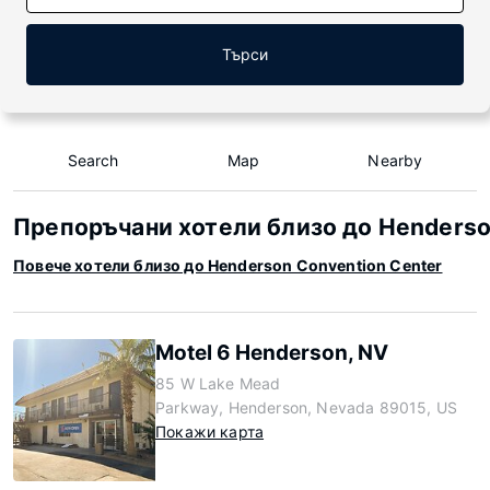
Търси
Search
Map
Nearby
Препоръчани хотели близо до Henderso
Повече хотели близо до Henderson Convention Center
Motel 6 Henderson, NV
85 W Lake Mead
Parkway, Henderson, Nevada 89015, US
Покажи карта