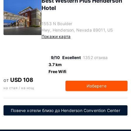
Best Western Plus Henderson
Hotel
1553 N Boulder
Hwy, Henderson, Nevada 89011, US
Покажи карта
9/10
Excellent
1352 отзива
3.7 km
Free Wifi
USD 108
ОТ
Изберете
на стая / на нощ
Повече хотели близо до Henderson Convention Center