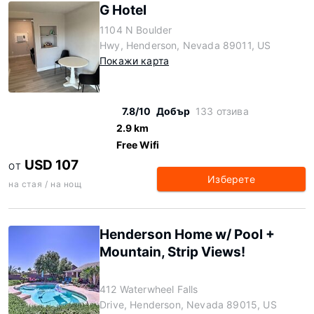
G Hotel
1104 N Boulder
Hwy, Henderson, Nevada 89011, US
Покажи карта
7.8/10
Добър
133 отзива
2.9 km
Free Wifi
USD 107
ОТ
Изберете
на стая / на нощ
Henderson Home w/ Pool +
Mountain, Strip Views!
412 Waterwheel Falls
Drive, Henderson, Nevada 89015, US