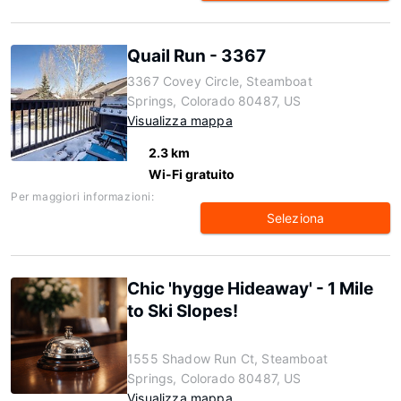
Quail Run - 3367
3367 Covey Circle, Steamboat
Springs, Colorado 80487, US
Visualizza mappa
2.3 km
Wi-Fi gratuito
Per maggiori informazioni:
Seleziona
Chic 'hygge Hideaway' - 1 Mile
to Ski Slopes!
1555 Shadow Run Ct, Steamboat
Springs, Colorado 80487, US
Visualizza mappa