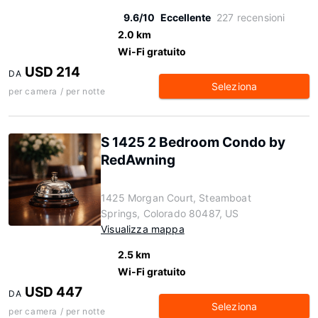
9.6/10
Eccellente
227 recensioni
2.0 km
Wi-Fi gratuito
USD 214
DA
Seleziona
per camera / per notte
S 1425 2 Bedroom Condo by
RedAwning
1425 Morgan Court, Steamboat
Springs, Colorado 80487, US
Visualizza mappa
2.5 km
Wi-Fi gratuito
USD 447
DA
Seleziona
per camera / per notte