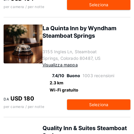
Seleziona
per camera / per notte
La Quinta Inn by Wyndham
Steamboat Springs
3155 Ingles Ln, Steamboat
Springs, Colorado 80487, US
Visualizza mappa
7.4/10
Buono
1003 recensioni
2.3 km
Wi-Fi gratuito
USD 180
DA
Seleziona
per camera / per notte
Quality Inn & Suites Steamboat