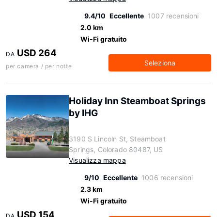
9.4/10
Eccellente
1007 recensioni
2.0 km
Wi-Fi gratuito
USD 264
DA
Seleziona
per camera / per notte
Holiday Inn Steamboat Springs
by IHG
3190 S Lincoln St, Steamboat
Springs, Colorado 80487, US
Visualizza mappa
9/10
Eccellente
1006 recensioni
2.3 km
Wi-Fi gratuito
USD 154
DA