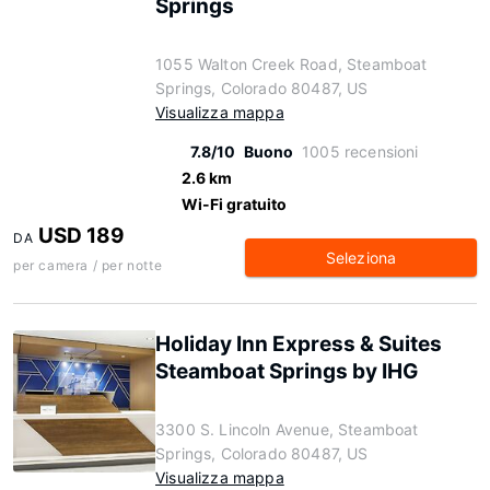
Springs
1055 Walton Creek Road, Steamboat
Springs, Colorado 80487, US
Visualizza mappa
7.8/10
Buono
1005 recensioni
2.6 km
Wi-Fi gratuito
USD 189
DA
Seleziona
per camera / per notte
Holiday Inn Express & Suites
Steamboat Springs by IHG
3300 S. Lincoln Avenue, Steamboat
Springs, Colorado 80487, US
Visualizza mappa