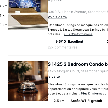
4 km
3300 S. Lincoln Avenue, Steamboat 
.1 km
Voir la carte
9 km
Steamboat Springs ne manque pas de cho
Express & Suites Steamboat Springs by IH
près des...
Plus D'informations
9.6/10
Excellent
227 commentaires
S 1425 2 Bedroom Condo 
1425 Morgan Court, Steamboat Sprin
la carte
Steamboat Springs ne manque pas de cho
appartement en copropriété vous fait prof
et se trouve à moins...
Plus D'informatio
2.5 km
Accès Wi-Fi gratuit