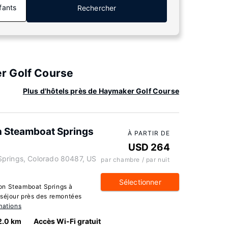
fants
Rechercher
r Golf Course
Plus d'hôtels près de Haymaker Golf Course
n Steamboat Springs
À PARTIR DE
USD 264
Springs, Colorado 80487, US
par chambre / par nuit
Sélectionner
on Steamboat Springs à
 séjour près des remontées
mations
2.0 km
Accès Wi-Fi gratuit