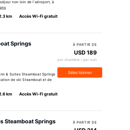
éjour non loin de l'aéroport, à
ions
2.3 km
Accès Wi-Fi gratuit
boat Springs
À PARTIR DE
USD 189
par chambre / par nuit
Sélectionner
 Inn & Suites Steamboat Springs
tation de ski Steamboat et de
2.6 km
Accès Wi-Fi gratuit
es Steamboat Springs
À PARTIR DE