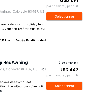
USD 214
par chambre / par nuit
Springs, Colorado 80487, US
Sélectionner
ses à découvrir ; Holiday Inn
G vous fait profiter d'un séjour
2.0 km
Accès Wi-Fi gratuit
by RedAwning
À PARTIR DE
gs, Colorado 80487, US
Voir
USD 447
par chambre / par nuit
ses à découvrir ; cet
Sélectionner
iter d'un séjour près d'un golf
ns