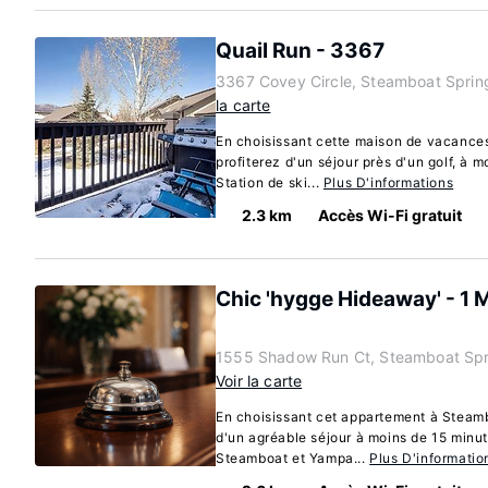
Quail Run - 3367
3367 Covey Circle, Steamboat Sprin
la carte
En choisissant cette maison de vacance
profiterez d'un séjour près d'un golf, à 
Station de ski...
Plus D'informations
2.3 km
Accès Wi-Fi gratuit
Chic 'hygge Hideaway' - 1 M
1555 Shadow Run Ct, Steamboat Spr
Voir la carte
En choisissant cet appartement à Steamb
d'un agréable séjour à moins de 15 minut
Steamboat et Yampa...
Plus D'informatio