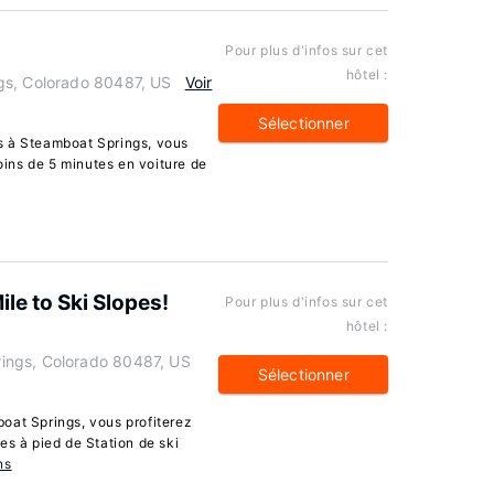
Pour plus d'infos sur cet
hôtel :
gs, Colorado 80487, US
Voir
Sélectionner
s à Steamboat Springs, vous
moins de 5 minutes en voiture de
ile to Ski Slopes!
Pour plus d'infos sur cet
hôtel :
ings, Colorado 80487, US
Sélectionner
oat Springs, vous profiterez
es à pied de Station de ski
ns