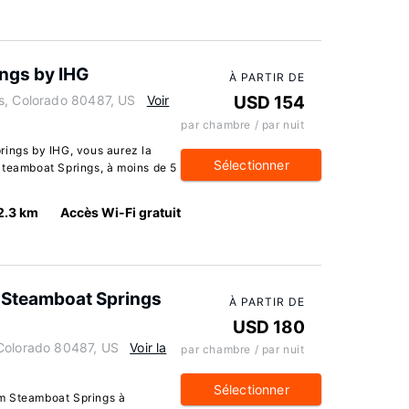
ings by IHG
À PARTIR DE
s, Colorado 80487, US
Voir
USD 154
par chambre / par nuit
rings by IHG, vous aurez la
Sélectionner
Steamboat Springs, à moins de 5
2.3 km
Accès Wi-Fi gratuit
 Steamboat Springs
À PARTIR DE
USD 180
 Colorado 80487, US
Voir la
par chambre / par nuit
Sélectionner
m Steamboat Springs à