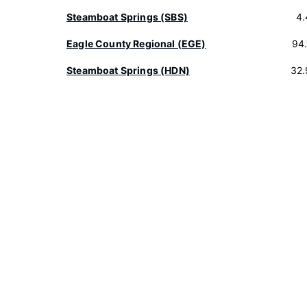
Steamboat Springs (SBS)
4.
Eagle County Regional (EGE)
94
Steamboat Springs (HDN)
32.