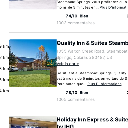
Steamboat Springs, vous profiterez d'un s
moins de 5 minutes en...
Plus D'informat
7.4/10
Bien
1003 commentaires
Quality Inn & Suites Steam
9 km
1055 Walton Creek Road, Steamboat
.7 km
Springs, Colorado 80487, US
Voir la carte
3 km
Se situant à Steamboat Springs, Quality
est à moins de 5 minutes en voiture de S
8 km
Parc botanique...
Plus D'informations
4 km
7.8/10
Bien
1005 commentaires
Holiday Inn Express & Suit
by IHG