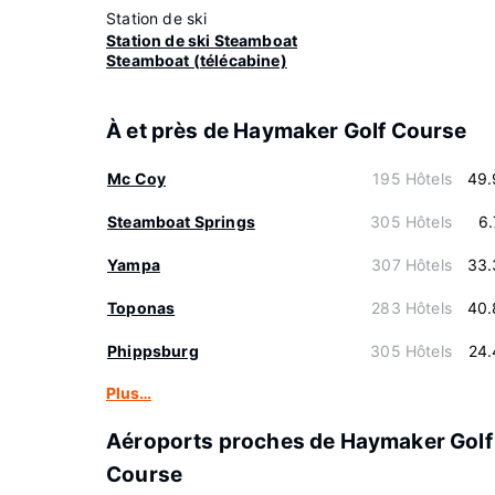
Station de ski
Station de ski Steamboat
Steamboat (télécabine)
À et près de Haymaker Golf Course
Mc Coy
195 Hôtels
49.
Steamboat Springs
305 Hôtels
6
Yampa
307 Hôtels
33.
Toponas
283 Hôtels
40.
Phippsburg
305 Hôtels
24.
Plus…
Aéroports proches de Haymaker Golf
Course