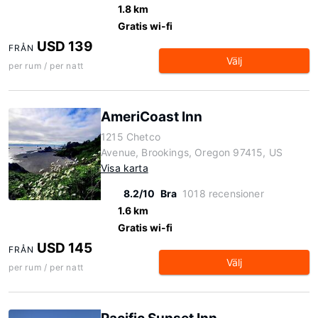
1.8 km
Gratis wi-fi
USD 139
FRÅN
Välj
per rum / per natt
AmeriCoast Inn
1215 Chetco
Avenue, Brookings, Oregon 97415, US
Visa karta
8.2/10
Bra
1018 recensioner
1.6 km
Gratis wi-fi
USD 145
FRÅN
Välj
per rum / per natt