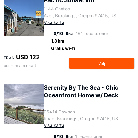
Pacific Sunset Inn
1144 Chetco
Ave., Brookings, Oregon 97415, US
Visa karta
8/10
Bra
461 recensioner
1.8 km
Gratis wi-fi
USD 122
FRÅN
Välj
per rum / per natt
Serenity By The Sea - Chic
Oceanfront Home w/ Deck
96414 Dawson
Road, Brookings, Oregon 97415, US
Visa karta
8/10
Bra
1 recensioner