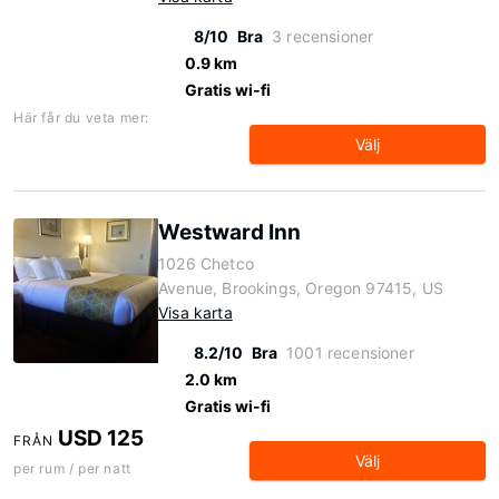
8/10
Bra
3 recensioner
0.9 km
Gratis wi-fi
Här får du veta mer:
Välj
Westward Inn
1026 Chetco
Avenue, Brookings, Oregon 97415, US
Visa karta
8.2/10
Bra
1001 recensioner
2.0 km
Gratis wi-fi
USD 125
FRÅN
Välj
per rum / per natt