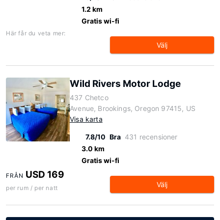
1.2 km
Gratis wi-fi
Här får du veta mer:
Välj
Wild Rivers Motor Lodge
437 Chetco
Avenue, Brookings, Oregon 97415, US
Visa karta
7.8/10
Bra
431 recensioner
3.0 km
Gratis wi-fi
USD 169
FRÅN
Välj
per rum / per natt