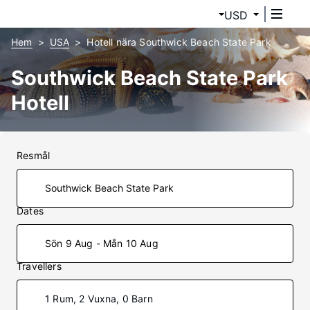
USD
Hem
USA
Hotell nära Southwick Beach State Park
Southwick Beach State Park
Hotell
Resmål
Dates
Sön 9 Aug - Mån 10 Aug
Travellers
1 Rum, 2 Vuxna, 0 Barn