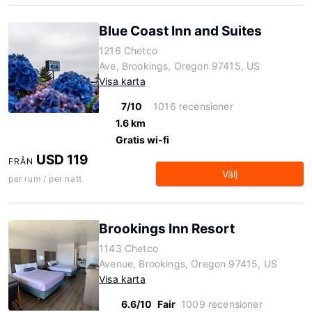
Blue Coast Inn and Suites
1216 Chetco
Ave, Brookings, Oregon 97415, US
Visa karta
7/10
1016 recensioner
1.6 km
Gratis wi-fi
USD 119
FRÅN
Välj
per rum / per natt
Brookings Inn Resort
1143 Chetco
Avenue, Brookings, Oregon 97415, US
Visa karta
6.6/10
Fair
1009 recensioner