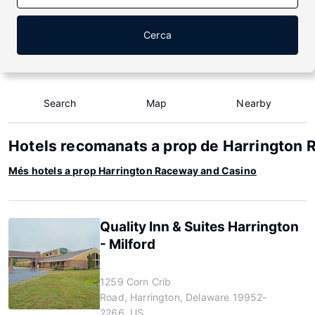
Cerca
Search
Map
Nearby
Hotels recomanats a prop de Harrington
Més hotels a prop Harrington Raceway and Casino
Quality Inn & Suites Harrington
- Milford
1259 Corn Crib
Road, Harrington, Delaware 19952-
2266, US