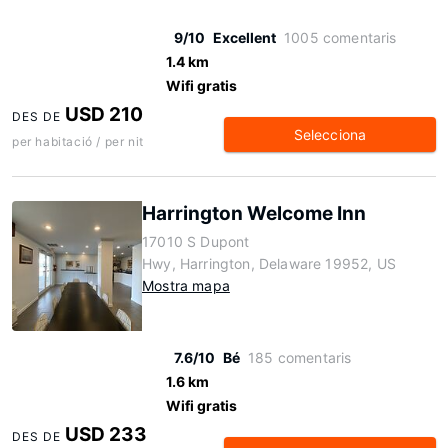
9/10
Excellent
1005 comentaris
1.4 km
Wifi gratis
USD 210
DES DE
Selecciona
per habitació / per nit
Harrington Welcome Inn
17010 S Dupont
Hwy, Harrington, Delaware 19952, US
Mostra mapa
7.6/10
Bé
185 comentaris
1.6 km
Wifi gratis
USD 233
DES DE