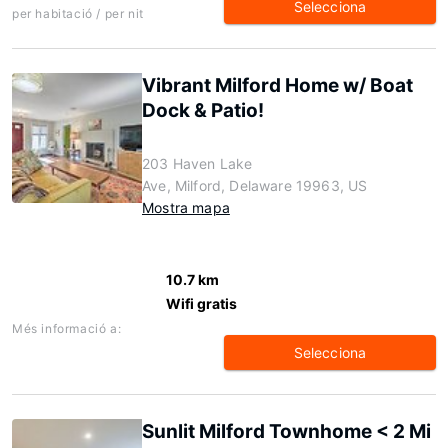
Selecciona
per habitació / per nit
Vibrant Milford Home w/ Boat
Dock & Patio!
203 Haven Lake
Ave, Milford, Delaware 19963, US
Mostra mapa
10.7 km
Wifi gratis
Més informació a:
Selecciona
Sunlit Milford Townhome < 2 Mi