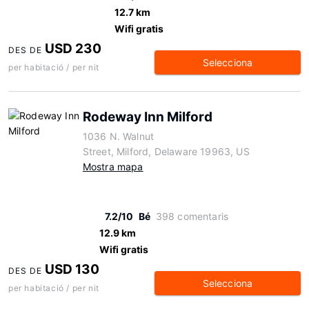
12.7 km
Wifi gratis
USD 230
DES DE
Selecciona
per habitació / per nit
Rodeway Inn Milford
1036 N. Walnut
Street, Milford, Delaware 19963, US
Mostra mapa
7.2/10
Bé
398 comentaris
12.9 km
Wifi gratis
USD 130
DES DE
Selecciona
per habitació / per nit