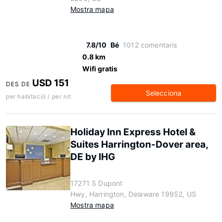
Mostra mapa
7.8/10
Bé
1012 comentaris
0.8 km
Wifi gratis
USD 151
DES DE
Selecciona
per habitació / per nit
Holiday Inn Express Hotel &
Suites Harrington-Dover area,
DE by IHG
17271 S Dupont
Hwy, Harrington, Delaware 19952, US
Mostra mapa