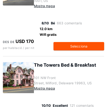
1001, US
Mostra mapa
8/10
Bé
663 comentaris
12.0 km
Wifi gratis
USD 170
DES DE
Selecciona
per habitació / per nit
The Towers Bed & Breakfast
101 NW Front
Street, Milford, Delaware 19963, US
Mostra mapa
10/10
Excellent
121 comentaris