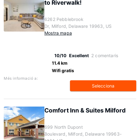
to Riverwalk!
6262 Pebblebrook
Dr, Milford, Delaware 19963, US
Mostra mapa
10/10
Excellent
2 comentaris
11.4 km
Wifi gratis
Més informació a:
Selecciona
Comfort Inn & Suites Milford
699 North Dupont
Boulevard, Milford, Delaware 19963-