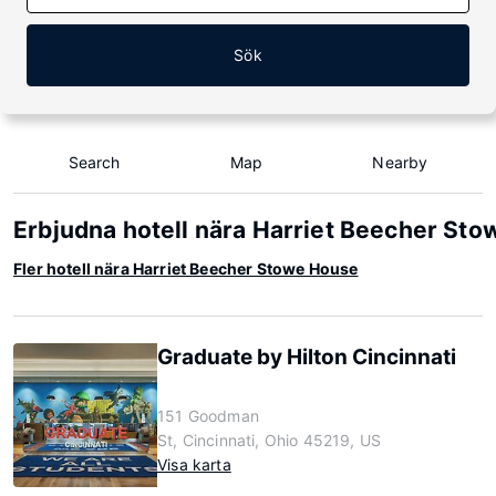
Sök
Search
Map
Nearby
Erbjudna hotell nära Harriet Beecher St
Fler hotell nära Harriet Beecher Stowe House
Graduate by Hilton Cincinnati
151 Goodman
St, Cincinnati, Ohio 45219, US
Visa karta