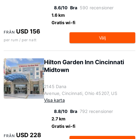
8.6/10
Bra
590 recensioner
1.6 km
Gratis wi-fi
USD 156
FRÅN
Välj
per rum / per natt
Hilton Garden Inn Cincinnati
Midtown
2145 Dana
Avenue, Cincinnati, Ohio 45207, US
Visa karta
8.8/10
Bra
792 recensioner
2.7 km
Gratis wi-fi
USD 228
FRÅN