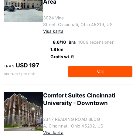
Area
3024 Vine
Street, Cincinnati, Ohio 45219, US
Visa karta
8.6/10
Bra
1009 recensioner
1.8 km
Gratis wi-fi
USD 197
FRÅN
Välj
per rum / per natt
Comfort Suites Cincinnati
University - Downtown
2347 READING ROAD BLDG
A, Cincinnati, Ohio 45202, US
Visa karta