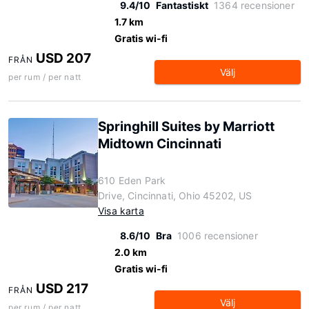
9.4/10
Fantastiskt
1364 recensioner
1.7 km
Gratis wi-fi
USD 207
FRÅN
Välj
per rum / per natt
Springhill Suites by Marriott
Midtown Cincinnati
610 Eden Park
Drive, Cincinnati, Ohio 45202, US
Visa karta
8.6/10
Bra
1006 recensioner
2.0 km
Gratis wi-fi
USD 217
FRÅN
Välj
per rum / per natt