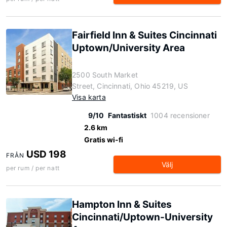
Fairfield Inn & Suites Cincinnati
Uptown/University Area
2500 South Market
Street, Cincinnati, Ohio 45219, US
Visa karta
9/10
Fantastiskt
1004 recensioner
2.6 km
Gratis wi-fi
USD 198
FRÅN
Välj
per rum / per natt
Hampton Inn & Suites
Cincinnati/Uptown-University