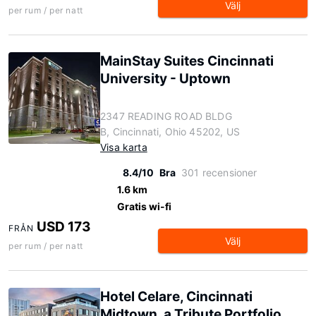
Välj
per rum / per natt
MainStay Suites Cincinnati
University - Uptown
2347 READING ROAD BLDG
B, Cincinnati, Ohio 45202, US
Visa karta
8.4/10
Bra
301 recensioner
1.6 km
Gratis wi-fi
USD 173
FRÅN
Välj
per rum / per natt
Hotel Celare, Cincinnati
Midtown, a Tribute Portfolio