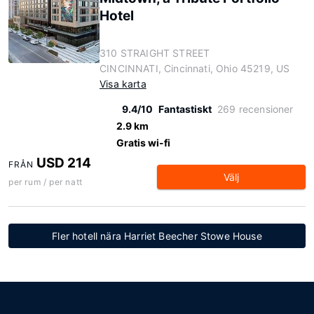
Hotel
310 STRAIGHT STREET
CINCINNATI, Cincinnati, Ohio 45219, US
Visa karta
9.4/10
Fantastiskt
269 recensioner
2.9 km
Gratis wi-fi
USD 214
FRÅN
Välj
per rum / per natt
Fler hotell nära Harriet Beecher Stowe House