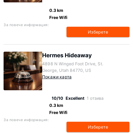
0.3 km
Free Wifi
За повече информация:
Изберете
Hermes Hideaway
4898 N Winged Foot Drive, St.
George, Utah 84770, US
Покажи карта
10/10
Excellent
1 отзива
0.3 km
Free Wifi
За повече информация:
Изберете