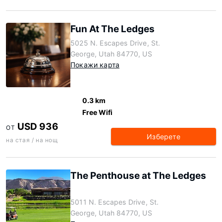
Fun At The Ledges
5025 N. Escapes Drive, St.
George, Utah 84770, US
Покажи карта
0.3 km
Free Wifi
USD 936
ОТ
Изберете
на стая / на нощ
The Penthouse at The Ledges
5011 N. Escapes Drive, St.
George, Utah 84770, US