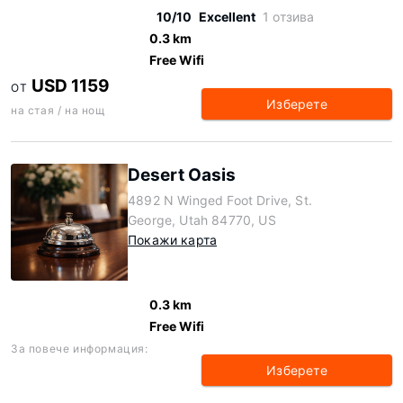
10/10
Excellent
1 отзива
0.3 km
Free Wifi
USD 1159
ОТ
Изберете
на стая / на нощ
Desert Oasis
4892 N Winged Foot Drive, St.
George, Utah 84770, US
Покажи карта
0.3 km
Free Wifi
За повече информация:
Изберете