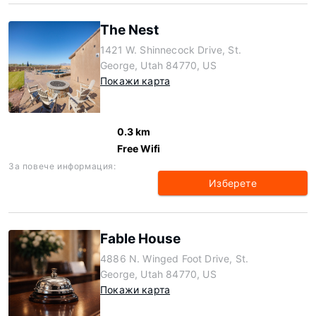
The Nest
1421 W. Shinnecock Drive, St.
George, Utah 84770, US
Покажи карта
0.3 km
Free Wifi
За повече информация:
Изберете
Fable House
4886 N. Winged Foot Drive, St.
George, Utah 84770, US
Покажи карта