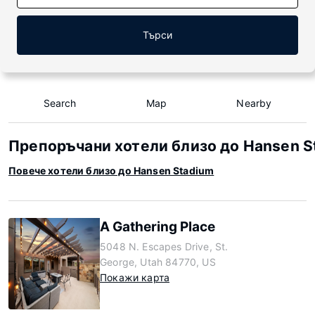
Търси
Search
Map
Nearby
Препоръчани хотели близо до Hansen S
Повече хотели близо до Hansen Stadium
A Gathering Place
5048 N. Escapes Drive, St.
George, Utah 84770, US
Покажи карта