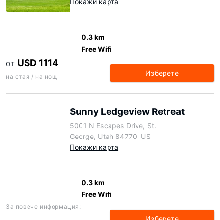
Покажи карта
0.3 km
Free Wifi
USD 1114
ОТ
Изберете
на стая / на нощ
Sunny Ledgeview Retreat
5001 N Escapes Drive, St.
George, Utah 84770, US
Покажи карта
0.3 km
Free Wifi
За повече информация:
Изберете