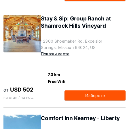
Stay & Sip: Group Ranch at
Shamrock Hills Vineyard
12300 Shoemaker Rd, Excelsior
Springs, Missouri 64024, US
Покажи карта
7.3 km
Free Wifi
USD 502
ОТ
Изберете
на стая / на нощ
Comfort Inn Kearney - Liberty