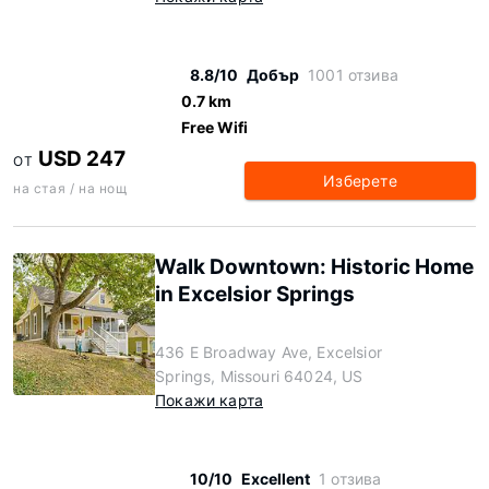
8.8/10
Добър
1001 отзива
0.7 km
Free Wifi
USD 247
ОТ
Изберете
на стая / на нощ
Walk Downtown: Historic Home
in Excelsior Springs
436 E Broadway Ave, Excelsior
Springs, Missouri 64024, US
Покажи карта
10/10
Excellent
1 отзива