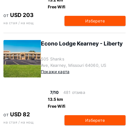
Free Wifi
USD 203
ОТ
Изберете
на стая / на нощ
Econo Lodge Kearney - Liberty
505 Shanks
Ave, Kearney, Missouri 64060, US
Покажи карта
7/10
481 отзива
13.5 km
Free Wifi
USD 82
ОТ
Изберете
на стая / на нощ