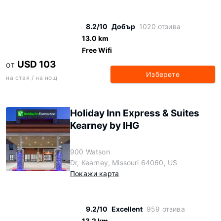
8.2/10
Добър
1020 отзива
13.0 km
Free Wifi
USD 103
ОТ
Изберете
на стая / на нощ
Holiday Inn Express & Suites
Kearney by IHG
900 Watson
Dr, Kearney, Missouri 64060, US
Покажи карта
9.2/10
Excellent
959 отзива
13.2 km