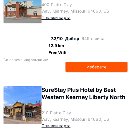
400 Platte Clay
Way, Kearney, Missouri 64060, US
Покажи карта
7.2/10
Добър
649 отзива
12.9 km
Free Wifi
За повече информация:
Изберете
SureStay Plus Hotel by Best
Western Kearney Liberty North
210 Platte Clay
Way, Kearney, Missouri 64060, US
Покажи карта