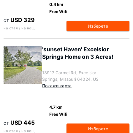
0.4 km
Free Wifi
USD 329
ОТ
Изберете
на стая / на нощ
'sunset Haven' Excelsior
Springs Home on 3 Acres!
13917 Carmel Rd, Excelsior
Springs, Missouri 64024, US
Покажи карта
4.7 km
Free Wifi
USD 445
ОТ
Изберете
на стая / на нощ