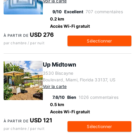
Voir la carte
9/10
Excellent
707 commentaires
0.2 km
Accès Wi-Fi gratuit
USD 276
À PARTIR DE
Sélectionner
par chambre / par nuit
Up Midtown
3530 Biscayne
Boulevard, Miami, Florida 33137, US
Voir la carte
7.6/10
Bien
1026 commentaires
0.5 km
Accès Wi-Fi gratuit
USD 121
À PARTIR DE
Sélectionner
par chambre / par nuit