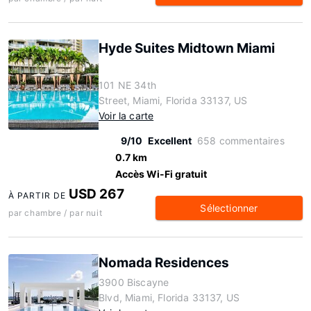
Hyde Suites Midtown Miami
101 NE 34th
Street, Miami, Florida 33137, US
Voir la carte
9/10
Excellent
658 commentaires
0.7 km
Accès Wi-Fi gratuit
USD 267
À PARTIR DE
Sélectionner
par chambre / par nuit
Nomada Residences
3900 Biscayne
Blvd, Miami, Florida 33137, US