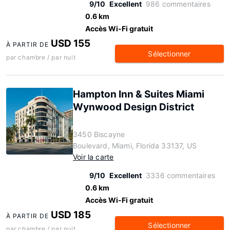
9/10
Excellent
986 commentaires
0.6 km
Accès Wi-Fi gratuit
USD 155
À PARTIR DE
Sélectionner
par chambre / par nuit
Hampton Inn & Suites Miami
Wynwood Design District
3450 Biscayne
Boulevard, Miami, Florida 33137, US
Voir la carte
9/10
Excellent
3336 commentaires
0.6 km
Accès Wi-Fi gratuit
USD 185
À PARTIR DE
Sélectionner
par chambre / par nuit