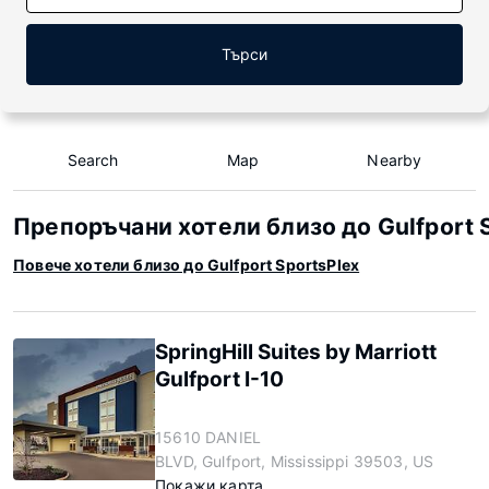
Търси
Search
Map
Nearby
Препоръчани хотели близо до Gulfport 
Повече хотели близо до Gulfport SportsPlex
SpringHill Suites by Marriott
Gulfport I-10
15610 DANIEL
BLVD, Gulfport, Mississippi 39503, US
Покажи карта