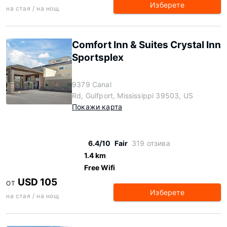
Изберете
на стая / на нощ
Comfort Inn & Suites Crystal Inn
Sportsplex
9379 Canal
Rd, Gulfport, Mississippi 39503, US
Покажи карта
6.4/10
Fair
319 отзива
1.4 km
Free Wifi
USD 105
ОТ
Изберете
на стая / на нощ