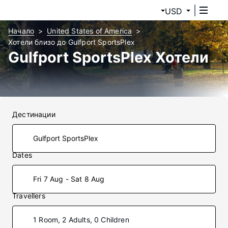
USD
Начало
United States of America
Хотели близо до Gulfport SportsPlex
Gulfport SportsPlex Хотели
Дестинации
Dates
Fri 7 Aug - Sat 8 Aug
Travellers
1 Room, 2 Adults, 0 Children