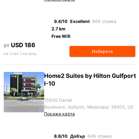
9.4/10
Excellent
666 отзива
2.7 km
Free Wifi
USD 186
ОТ
Изберете
на стая / на нощ
Home2 Suites by Hilton Gulfport
I-10
15600 Daniel
Boulevard, Gulfport, Mississippi 39503, US
Покажи карта
8.8/10
Добър
649 отзива