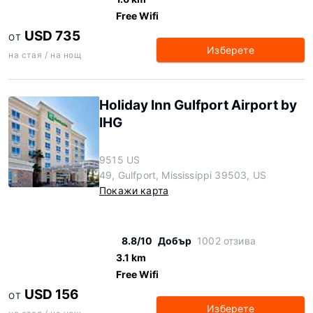
Free Wifi
USD 735
ОТ
Изберете
на стая / на нощ
Holiday Inn Gulfport Airport by
IHG
9515 US
49, Gulfport, Mississippi 39503, US
Покажи карта
8.8/10
Добър
1002 отзива
3.1 km
Free Wifi
USD 156
ОТ
Изберете