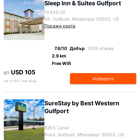
Sleep Inn & Suites Gulfport
10393 US
49, Gulfport, Mississippi 39503, US
Покажи карта
7.6/10
Добър
1009 отзива
2.9 km
Free Wifi
USD 105
ОТ
Изберете
на стая / на нощ
SureStay by Best Western
Gulfport
9265 Canal
Road, Gulfport, Mississippi 39903, US