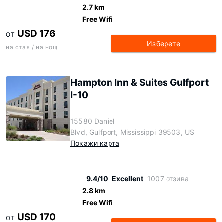
2.7 km
Free Wifi
USD 176
ОТ
Изберете
на стая / на нощ
Hampton Inn & Suites Gulfport
I-10
15580 Daniel
Blvd, Gulfport, Mississippi 39503, US
Покажи карта
9.4/10
Excellent
1007 отзива
2.8 km
Free Wifi
USD 170
ОТ