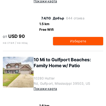
Покажи карта
7.4/10
Добър
644 отзива
1.5 km
Free Wifi
USD 90
ОТ
Изберете
на стая / на нощ
10 Mi to Gulfport Beaches:
Family Home w/ Patio
10280 Hutter
Rd, Gulfport, Mississippi 39503, US
Покажи карта
1.6 km