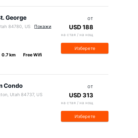
St. George
ОТ
Utah 84780, US
Покажи
USD 188
на стая / на нощ
Изберете
0.7 km
Free Wifi
om Condo
ОТ
ngton, Utah 84737, US
USD 313
на стая / на нощ
Изберете