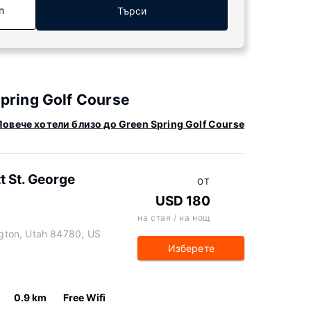
n
Търси
pring Golf Course
Повече хотели близо до Green Spring Golf Course
tt St. George
ОТ
USD 180
на стая / на нощ
gton, Utah 84780, US
Изберете
0.9 km
Free Wifi