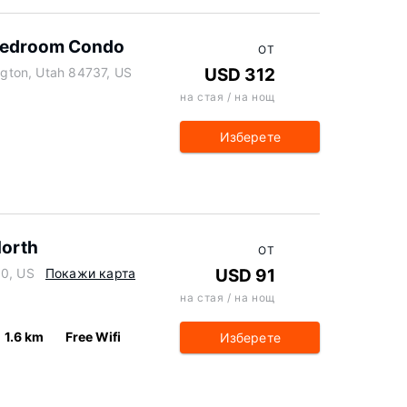
Bedroom Condo
ОТ
ington, Utah 84737, US
USD 312
на стая / на нощ
Изберете
North
ОТ
90, US
Покажи карта
USD 91
на стая / на нощ
1.6 km
Free Wifi
Изберете