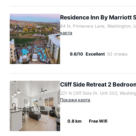
Residence Inn By Marriott 
84 N. Primavera Lane, Washington, 
карта
9.6/10
Excellent
92 отзива
Cliff Side Retreat 2 Bedro
221 N Cliff Side Dr. Unit 302, Washi
Покажи карта
0.8 km
Free Wifi