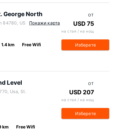
t. George North
ОТ
ah 84780, US
Покажи карта
USD 75
на стая / на нощ
1.4 km
Free Wifi
Изберете
nd Level
ОТ
770, Usa, St.
USD 207
на стая / на нощ
Изберете
9 km
Free Wifi