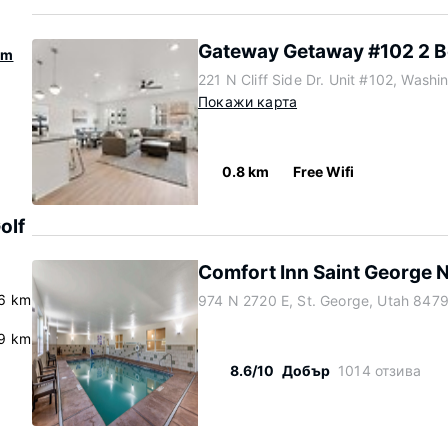
Gateway Getaway #102 2 
rm
221 N Cliff Side Dr. Unit #102, Wash
Покажи карта
0.8 km
Free Wifi
olf
Comfort Inn Saint George 
.6 km
974 N 2720 E, St. George, Utah 847
9 km
8.6/10
Добър
1014 отзива