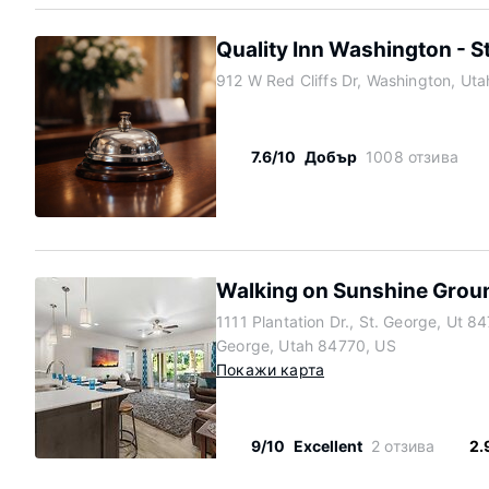
Quality Inn Washington - S
912 W Red Cliffs Dr, Washington, Ut
7.6/10
Добър
1008 отзива
Walking on Sunshine Grou
1111 Plantation Dr., St. George, Ut 84
George, Utah 84770, US
Покажи карта
9/10
Excellent
2 отзива
2.