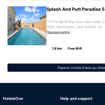
Splash And Putt Paradise
1319 N Marfil Way Pool Gate Code: C
1690, Washington, Utah 84780, US
Покажи карта
1.8 km
Free Wifi
Повече хотели близо до Gree
HotelsOne
Help and support