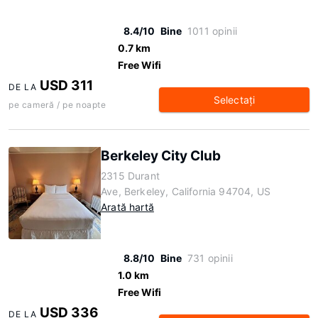
8.4/10
Bine
1011 opinii
0.7 km
Free Wifi
USD 311
DE LA
Selectaţi
pe cameră / pe noapte
Berkeley City Club
2315 Durant
Ave, Berkeley, California 94704, US
Arată hartă
8.8/10
Bine
731 opinii
1.0 km
Free Wifi
USD 336
DE LA