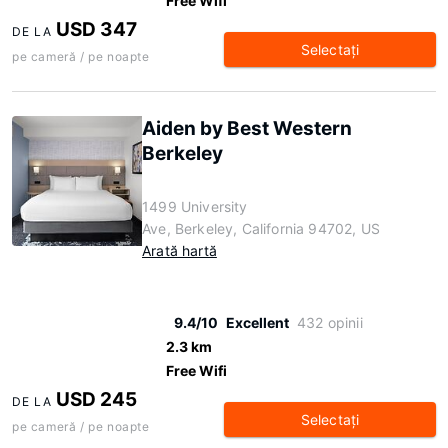
Free Wifi
USD 347
DE LA
Selectaţi
pe cameră / pe noapte
Aiden by Best Western
Berkeley
1499 University
Ave, Berkeley, California 94702, US
Arată hartă
9.4/10
Excellent
432 opinii
2.3 km
Free Wifi
USD 245
DE LA
Selectaţi
pe cameră / pe noapte