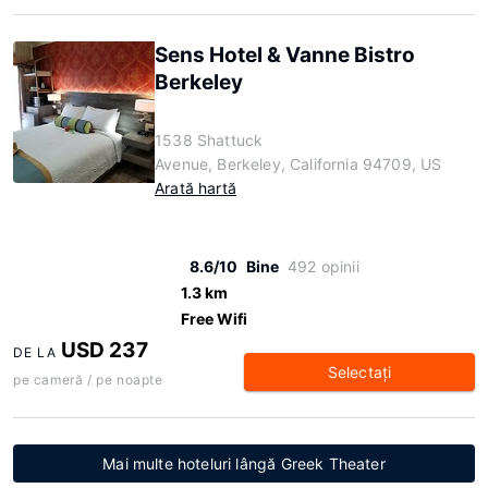
Sens Hotel & Vanne Bistro
Berkeley
1538 Shattuck
Avenue, Berkeley, California 94709, US
Arată hartă
8.6/10
Bine
492 opinii
1.3 km
Free Wifi
USD 237
DE LA
Selectaţi
pe cameră / pe noapte
Mai multe hoteluri lângă Greek Theater