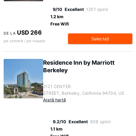
9/10
Excellent
1251 opinii
1.2 km
Free Wifi
USD 266
DE LA
Selectaţi
pe cameră / pe noapte
Residence Inn by Marriott
Berkeley
2121 CENTER
STREET, Berkeley, California 94704, US
Arată hartă
9.2/10
Excellent
608 opinii
1.1 km