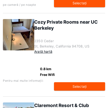
Selectaţi
pe cameră / pe noapte
Cozy Private Rooms near UC
Berkeley
2350 Cedar
St, Berkeley, California 94708, US
Arată hartă
0.8 km
Free Wifi
Pentru mai multe informaţii:
Selectaţi
Claremont Resort & Club