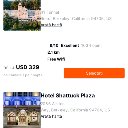
41 Tunnel
Road, Berkeley, California 94705, US
Arată hartă
9/10
Excellent
1034 opinii
2.1 km
Free Wifi
USD 329
DE LA
Selectaţi
pe cameră / pe noapte
Hotel Shattuck Plaza
2086 Allston
Way, Berkeley, California 94704, US
Arată hartă