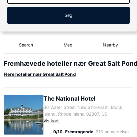
Søg
Search
Map
Nearby
Fremhævede hoteller nær Great Salt Pon
Flere hoteller nær Great Salt Pond
The National Hotel
36 Water Street New Shoreham, Block
Island, Rhode Island 02807, US
Vis kort
9/10
Fremragende
213 anmeldelser