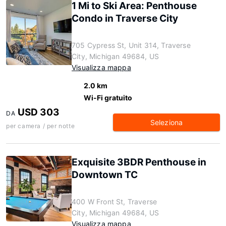
1 Mi to Ski Area: Penthouse
Condo in Traverse City
705 Cypress St, Unit 314, Traverse
City, Michigan 49684, US
Visualizza mappa
2.0 km
Wi-Fi gratuito
USD 303
DA
Seleziona
per camera / per notte
Exquisite 3BDR Penthouse in
Downtown TC
400 W Front St, Traverse
City, Michigan 49684, US
Visualizza mappa