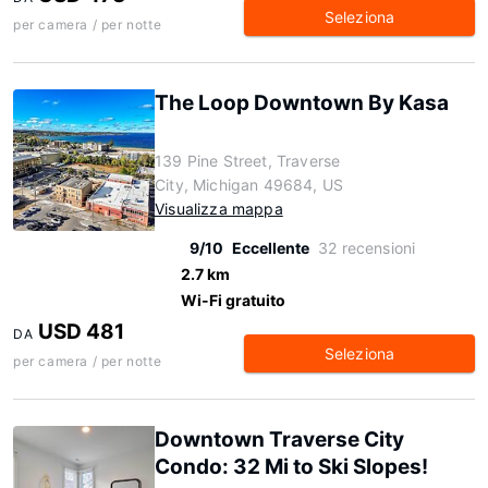
Seleziona
per camera / per notte
The Loop Downtown By Kasa
139 Pine Street, Traverse
City, Michigan 49684, US
Visualizza mappa
9/10
Eccellente
32 recensioni
2.7 km
Wi-Fi gratuito
USD 481
DA
Seleziona
per camera / per notte
Downtown Traverse City
Condo: 32 Mi to Ski Slopes!