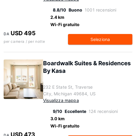
8.8/10
Buono
1001 recensioni
2.4 km
Wi-Fi gratuito
USD 495
DA
Seleziona
per camera / per notte
Boardwalk Suites & Residences
By Kasa
232 E State St, Traverse
City, Michigan 49684, US
Visualizza mappa
9/10
Eccellente
124 recensioni
3.0 km
Wi-Fi gratuito
USD 473
DA