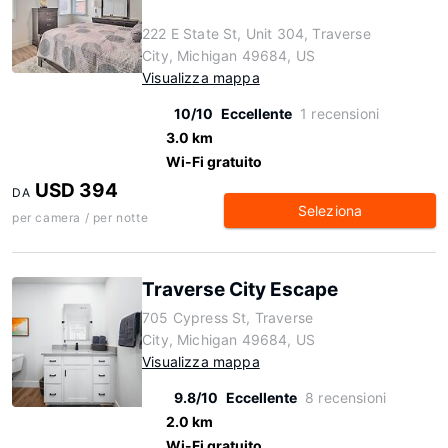
222 E State St, Unit 304, Traverse
City, Michigan 49684, US
Visualizza mappa
10/10
Eccellente
1 recensioni
3.0 km
Wi-Fi gratuito
USD 394
DA
Seleziona
per camera / per notte
Traverse City Escape
705 Cypress St, Traverse
City, Michigan 49684, US
Visualizza mappa
9.8/10
Eccellente
8 recensioni
2.0 km
Wi-Fi gratuito