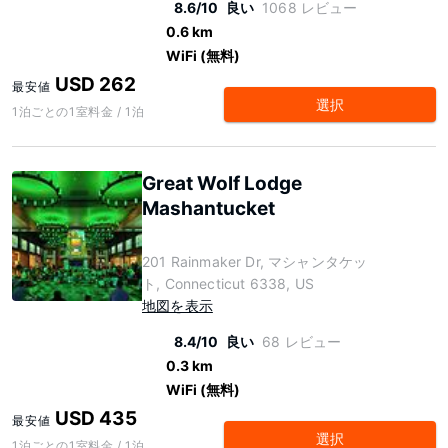
8.6/10
良い
1068 レビュー
0.6 km
WiFi (無料)
USD 262
最安値
選択
1泊ごとの1室料金 / 1泊
Great Wolf Lodge
Mashantucket
201 Rainmaker Dr, マシャンタケッ
ト, Connecticut 6338, US
地図を表示
8.4/10
良い
68 レビュー
0.3 km
WiFi (無料)
USD 435
最安値
選択
1泊ごとの1室料金 / 1泊