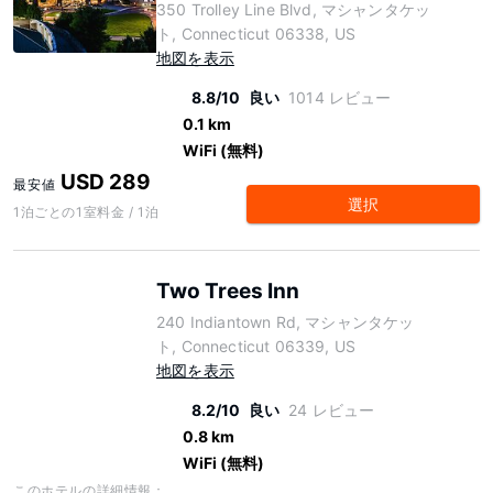
350 Trolley Line Blvd, マシャンタケッ
ト, Connecticut 06338, US
地図を表示
8.8/10
良い
1014 レビュー
0.1 km
WiFi (無料)
USD 289
最安値
選択
1泊ごとの1室料金 / 1泊
Two Trees Inn
240 Indiantown Rd, マシャンタケッ
ト, Connecticut 06339, US
地図を表示
8.2/10
良い
24 レビュー
0.8 km
WiFi (無料)
このホテルの詳細情報：