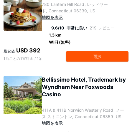
780 Lantern Hill Road, レッドヤー
ド, Connecticut 06339, US
地図を表示
9.6/10
非常に良い
219 レビュー
1.3 km
WiFi (無料)
USD 392
最安値
選択
1泊ごとの1室料金 / 1泊
Bellissimo Hotel, Trademark by
Wyndham Near Foxwoods
Casino
411A & 411B Norwich Westerly Road, ノー
ス ストニントン, Connecticut 06359, US
地図を表示