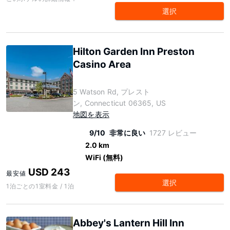
選択
Hilton Garden Inn Preston
Casino Area
5 Watson Rd, プレスト
ン, Connecticut 06365, US
地図を表示
9/10
非常に良い
1727 レビュー
2.0 km
WiFi (無料)
USD 243
最安値
選択
1泊ごとの1室料金 / 1泊
Abbey's Lantern Hill Inn