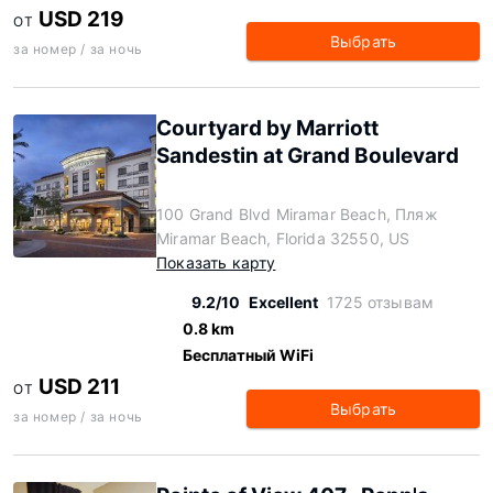
USD 219
ОТ
Выбрать
за номер / за ночь
Courtyard by Marriott
Sandestin at Grand Boulevard
100 Grand Blvd Miramar Beach, Пляж
Miramar Beach, Florida 32550, US
Показать карту
9.2/10
Excellent
1725 отзывам
0.8 km
Бесплатный WiFi
USD 211
ОТ
Выбрать
за номер / за ночь