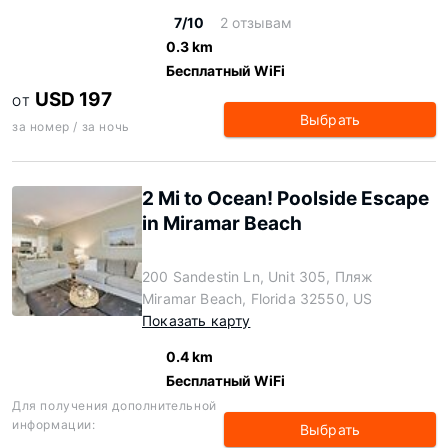
7/10
2 отзывам
0.3 km
Бесплатный WiFi
USD 197
ОТ
Выбрать
за номер / за ночь
2 Mi to Ocean! Poolside Escape
in Miramar Beach
200 Sandestin Ln, Unit 305, Пляж
Miramar Beach, Florida 32550, US
Показать карту
0.4 km
Бесплатный WiFi
Для получения дополнительной
информации:
Выбрать