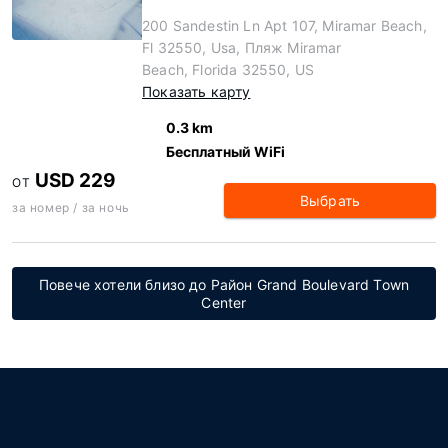
200 Sandestin Ln Apt 107, Miramar Beach,
Fl 32550, Usa, Пляж Miramar
Beach, Florida 32550, US
Показать карту
0.3 km
Бесплатный WiFi
USD 229
ОТ
Выбрать
за номер / за ночь
Повече хотели близо до Район Grand Boulevard Town
Center