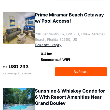
Prime Miramar Beach Getaway
w/ Pool Access!
200 Sandestin Ln, Unit 701, Пляж Miramar
Beach, Florida 32550, US
Показать карту
0.4 km
Бесплатный WiFi
USD 233
ОТ
Выбрать
за номер / за ночь
Sunshine & Whiskey Condo for
6 With Resort Amenities Near
Grand Boulev