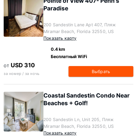
Pointe of View 407- Penn's
Paradise
200 Sandestin Lane Apt 407, Пляж
Miramar Beach, Florida 32550, US
Показать карту
0.4 km
Бесплатный WiFi
USD 310
ОТ
Выбрать
за номер / за ночь
Coastal Sandestin Condo Near
Beaches + Golf!
200 Sandestin Ln, Unit 205, Пляж
Miramar Beach, Florida 32550, US
Показать карту