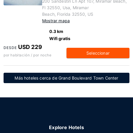
200 Sandestin Ln Apt 107, Miramar Beach,
Fl 32550, Usa, Miramar
Beach, Florida 32550, US
Mostrar mapa
0.3 km
Wifi gratis
USD 229
DESDE
Seleccionar
por habitación / por noche
Más hoteles cerca de Grand Boulevard Town Center
Explore Hotels