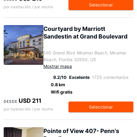
Seleccionar
por habitación / por noche
Courtyard by Marriott
Sandestin at Grand Boulevard
100 Grand Blvd Miramar Beach, Miramar
Beach, Florida 32550, US
Mostrar mapa
9.2/10
Excelente
1725 comentarios
0.8 km
Wifi gratis
USD 211
DESDE
Seleccionar
por habitación / por noche
Pointe of View 407- Penn's