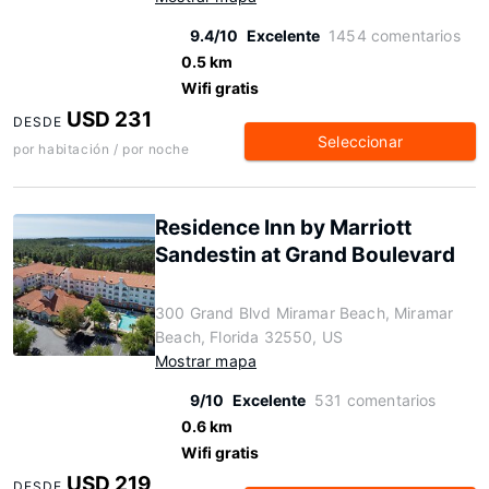
9.4/10
Excelente
1454 comentarios
0.5 km
Wifi gratis
USD 231
DESDE
Seleccionar
por habitación / por noche
Residence Inn by Marriott
Sandestin at Grand Boulevard
300 Grand Blvd Miramar Beach, Miramar
Beach, Florida 32550, US
Mostrar mapa
9/10
Excelente
531 comentarios
0.6 km
Wifi gratis
USD 219
DESDE