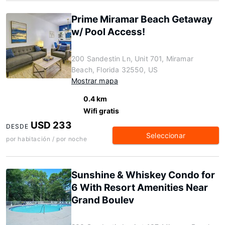
Prime Miramar Beach Getaway
w/ Pool Access!
200 Sandestin Ln, Unit 701, Miramar
Beach, Florida 32550, US
Mostrar mapa
0.4 km
Wifi gratis
USD 233
DESDE
Seleccionar
por habitación / por noche
Sunshine & Whiskey Condo for
6 With Resort Amenities Near
Grand Boulev