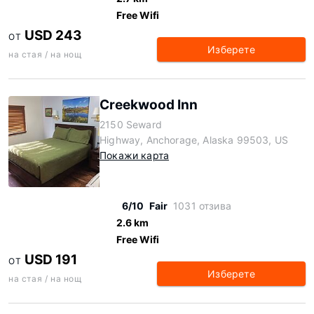
Free Wifi
USD 243
ОТ
Изберете
на стая / на нощ
Creekwood Inn
2150 Seward
Highway, Anchorage, Alaska 99503, US
Покажи карта
6/10
Fair
1031 отзива
2.6 km
Free Wifi
USD 191
ОТ
Изберете
на стая / на нощ