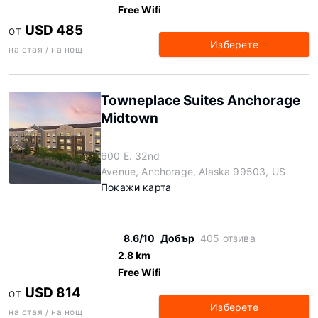
Free Wifi
USD 485
ОТ
Изберете
на стая / на нощ
Towneplace Suites Anchorage
Midtown
600 E. 32nd
Avenue, Anchorage, Alaska 99503, US
Покажи карта
8.6/10
Добър
405 отзива
2.8 km
Free Wifi
USD 814
ОТ
Изберете
на стая / на нощ