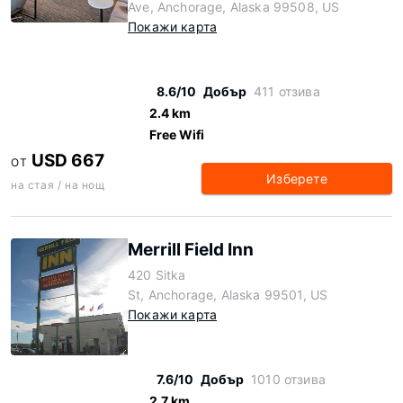
Ave, Anchorage, Alaska 99508, US
Покажи карта
8.6/10
Добър
411 отзива
2.4 km
Free Wifi
USD 667
ОТ
Изберете
на стая / на нощ
Merrill Field Inn
420 Sitka
St, Anchorage, Alaska 99501, US
Покажи карта
7.6/10
Добър
1010 отзива
2.7 km