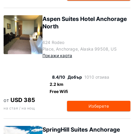
Aspen Suites Hotel Anchorage
North
624 Rodeo
Place, Anchorage, Alaska 99508, US
Покажи карта
8.4/10
Добър
1010 отзива
2.2 km
Free Wifi
USD 385
ОТ
Изберете
на стая / на нощ
SpringHill Suites Anchorage