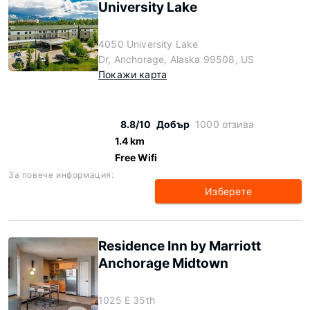
University Lake
4050 University Lake
Dr, Anchorage, Alaska 99508, US
Покажи карта
8.8/10
Добър
1000 отзива
1.4 km
Free Wifi
За повече информация:
Изберете
Residence Inn by Marriott
Anchorage Midtown
1025 E 35th