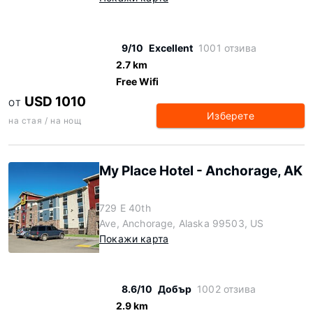
9/10
Excellent
1001 отзива
2.7 km
Free Wifi
USD 1010
ОТ
Изберете
на стая / на нощ
My Place Hotel - Anchorage, AK
729 E 40th
Ave, Anchorage, Alaska 99503, US
Покажи карта
8.6/10
Добър
1002 отзива
2.9 km