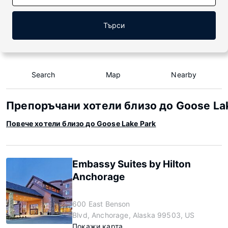
Търси
Search
Map
Nearby
Препоръчани хотели близо до Goose La
Повече хотели близо до Goose Lake Park
Embassy Suites by Hilton
Anchorage
600 East Benson
Blvd, Anchorage, Alaska 99503, US
Покажи карта