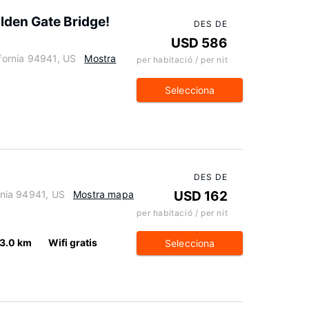
olden Gate Bridge!
DES DE
USD 586
ifornia 94941, US
Mostra
per habitació / per nit
Selecciona
DES DE
ornia 94941, US
Mostra mapa
USD 162
per habitació / per nit
3.0 km
Wifi gratis
Selecciona