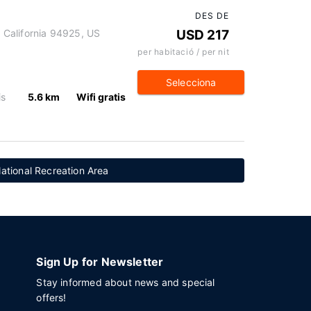
DES DE
California 94925, US
USD 217
per habitació / per nit
Selecciona
is
5.6 km
Wifi gratis
ational Recreation Area
Sign Up for Newsletter
Stay informed about news and special
offers!