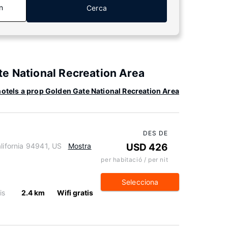
n
Cerca
e National Recreation Area
otels a prop Golden Gate National Recreation Area
DES DE
lifornia 94941, US
Mostra
USD 426
per habitació / per nit
Selecciona
is
2.4 km
Wifi gratis