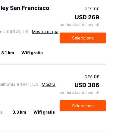
lley San Francisco
DES DE
USD 269
per habitació / per nit
ornia 94941, US
Mostra mapa
Selecciona
3.1 km
Wifi gratis
DES DE
alifornia 94941, US
Mostra
USD 386
per habitació / per nit
Selecciona
is
3.3 km
Wifi gratis