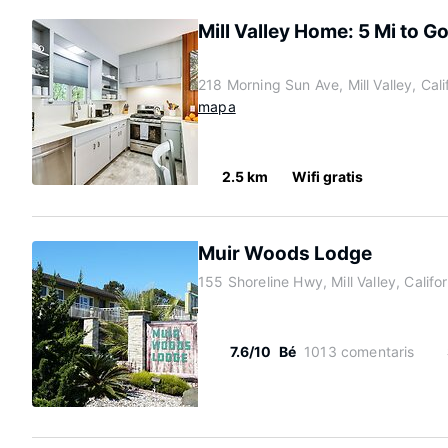
Mill Valley Home: 5 Mi to G
218 Morning Sun Ave, Mill Valley, Cal
mapa
2.5 km
Wifi gratis
l
Muir Woods Lodge
155 Shoreline Hwy, Mill Valley, Calif
7.6/10
Bé
1013 comentaris