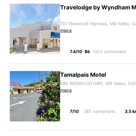
Travelodge by Wyndham Mil
707 Redwood Highway, Mill Valley, Ca
mapa
7.4/10
Bé
1002 comentaris
Tamalpais Motel
680 REDWOOD HWY, Mill Valley, Cali
mapa
7/10
287 comentaris
3.5 