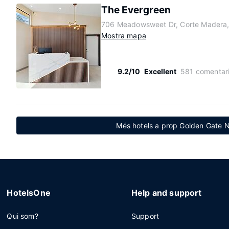
The Evergreen
706 Meadowsweet Dr, Corte Madera, 
Mostra mapa
9.2/10
Excellent
581 comentar
Més hotels a prop Golden Gate N
HotelsOne
Help and support
Qui som?
Support