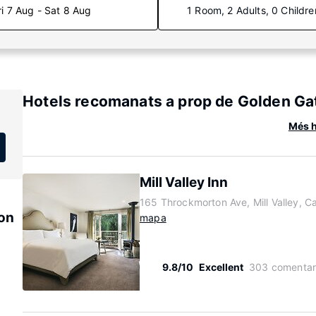
ri 7 Aug - Sat 8 Aug
1 Room, 2 Adults, 0 Childre
Hotels recomanats a prop de Golden Gat
Més h
Mill Valley Inn
165 Throckmorton Ave, Mill Valley, Ca
ion
mapa
9.8/10
Excellent
303 comentar