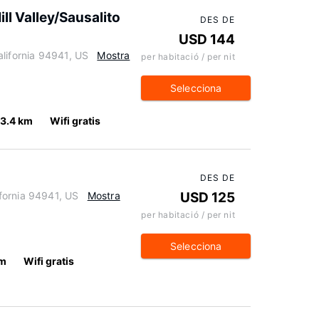
l Valley/Sausalito
DES DE
USD 144
lifornia 94941, US
Mostra
per habitació / per nit
Selecciona
3.4 km
Wifi gratis
DES DE
fornia 94941, US
Mostra
USD 125
per habitació / per nit
Selecciona
km
Wifi gratis