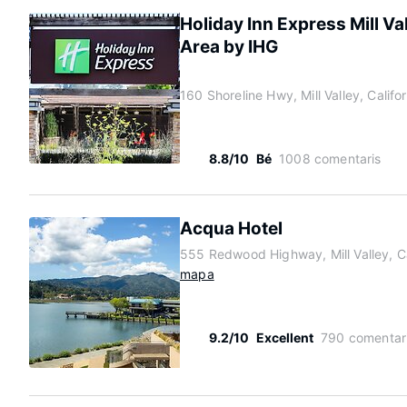
Holiday Inn Express Mill Va
Area by IHG
160 Shoreline Hwy, Mill Valley, Calif
8.8/10
Bé
1008 comentaris
Acqua Hotel
555 Redwood Highway, Mill Valley, C
mapa
9.2/10
Excellent
790 comentar