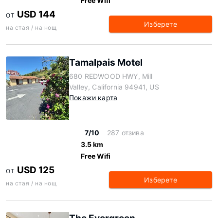
Free Wifi
USD 144
ОТ
Изберете
на стая / на нощ
Tamalpais Motel
680 REDWOOD HWY, Mill
Valley, California 94941, US
Покажи карта
7/10
287 отзива
3.5 km
Free Wifi
USD 125
ОТ
Изберете
на стая / на нощ