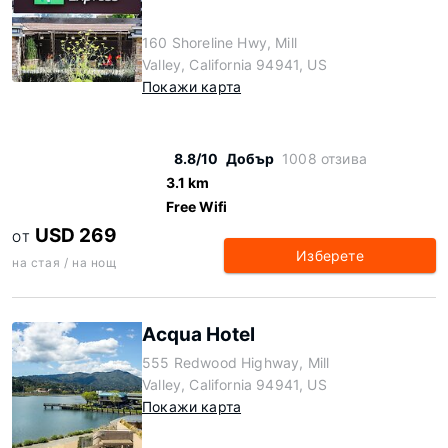
160 Shoreline Hwy, Mill
Valley, California 94941, US
Покажи карта
8.8/10
Добър
1008 отзива
3.1 km
Free Wifi
USD 269
ОТ
Изберете
на стая / на нощ
Acqua Hotel
555 Redwood Highway, Mill
Valley, California 94941, US
Покажи карта