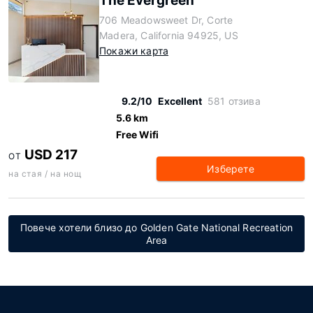
The Evergreen
706 Meadowsweet Dr, Corte
Madera, California 94925, US
Покажи карта
9.2/10
Excellent
581 отзива
5.6 km
Free Wifi
USD 217
ОТ
Изберете
на стая / на нощ
Повече хотели близо до Golden Gate National Recreation
Area