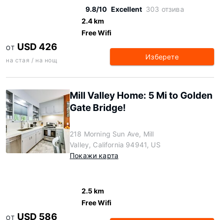
9.8/10
Excellent
303 отзива
2.4 km
Free Wifi
USD 426
ОТ
Изберете
на стая / на нощ
Mill Valley Home: 5 Mi to Golden
Gate Bridge!
218 Morning Sun Ave, Mill
Valley, California 94941, US
Покажи карта
2.5 km
Free Wifi
USD 586
ОТ