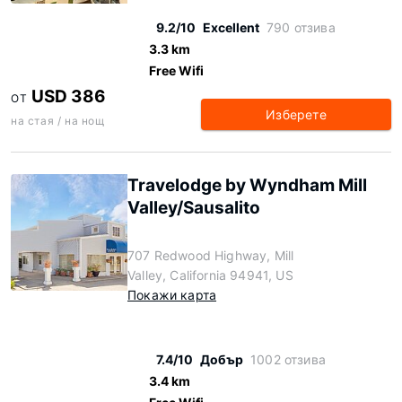
9.2/10
Excellent
790 отзива
3.3 km
Free Wifi
USD 386
ОТ
Изберете
на стая / на нощ
Travelodge by Wyndham Mill
Valley/Sausalito
707 Redwood Highway, Mill
Valley, California 94941, US
Покажи карта
7.4/10
Добър
1002 отзива
3.4 km