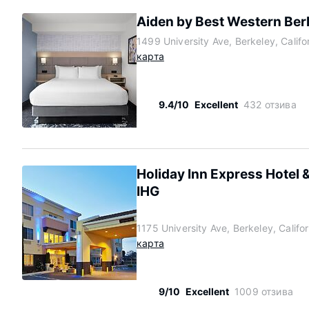
Aiden by Best Western Ber
1499 University Ave, Berkeley, Calif
карта
9.4/10
Excellent
432 отзива
Holiday Inn Express Hotel 
IHG
1175 University Ave, Berkeley, Calif
карта
9/10
Excellent
1009 отзива