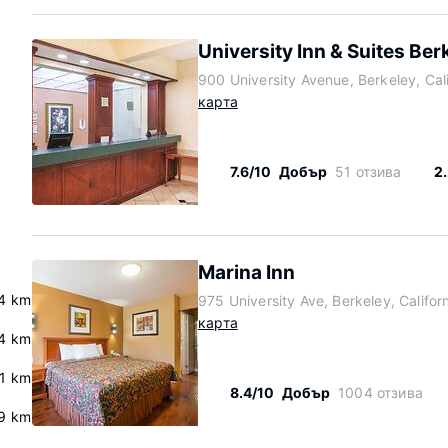
University Inn & Suites Ber
900 University Avenue, Berkeley, Cal
карта
7.6/10
Добър
51 отзива
2
Marina Inn
4 km
975 University Ave, Berkeley, Califo
карта
.4 km
.1 km
8.4/10
Добър
1004 отзива
9 km