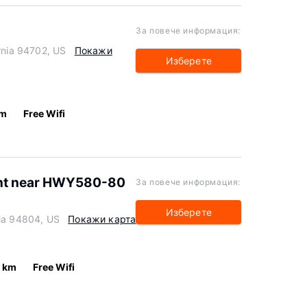
За повече информация:
rnia 94702, US
Покажи
Изберете
km
Free Wifi
nt near HWY580-80
За повече информация:
Изберете
nia 94804, US
Покажи карта
9 km
Free Wifi