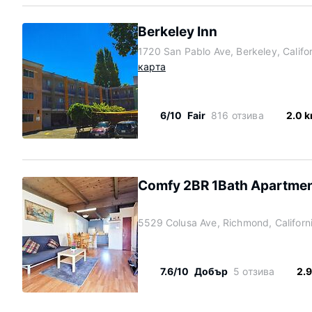
Berkeley Inn
1720 San Pablo Ave, Berkeley, Califo
карта
6/10
Fair
816 отзива
2.0 
Comfy 2BR 1Bath Apartme
5529 Colusa Ave, Richmond, Califor
7.6/10
Добър
5 отзива
2.