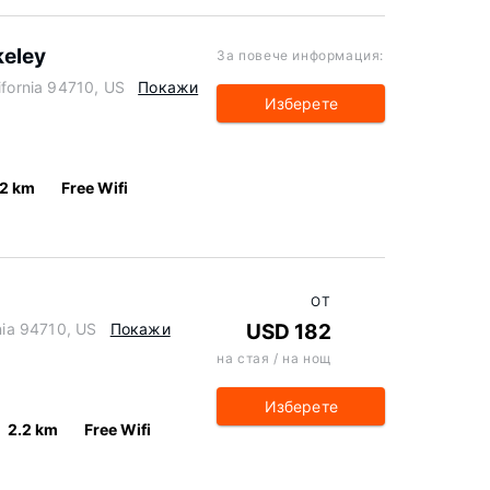
keley
За повече информация:
ifornia 94710, US
Покажи
Изберете
.2 km
Free Wifi
ОТ
rnia 94710, US
Покажи
USD 182
на стая / на нощ
Изберете
2.2 km
Free Wifi