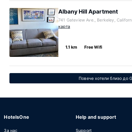
Albany Hill Apartment
741 Gateview Ave., Berkeley, Califor
карта
1.1 km
Free Wifi
Повече хотели близо до G
HotelsOne
Help and support
За нас
Support