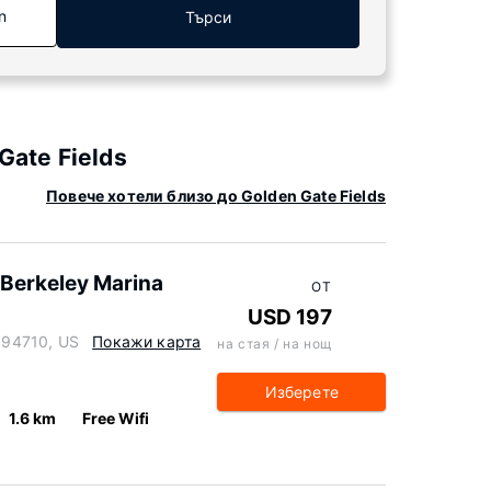
n
Търси
Gate Fields
Повече хотели близо до Golden Gate Fields
 Berkeley Marina
ОТ
USD 197
a 94710, US
Покажи карта
на стая / на нощ
Изберете
1.6 km
Free Wifi