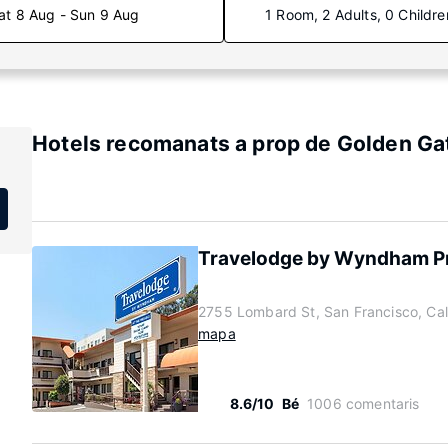
at 8 Aug - Sun 9 Aug
1 Room, 2 Adults, 0 Childre
Hotels recomanats a prop de Golden Ga
Travelodge by Wyndham Pr
2755 Lombard St, San Francisco, Cal
mapa
8.6/10
Bé
1006 comentaris