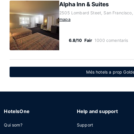
Alpha Inn & Suites
2505 Lombard Steet, San Francisco, 
mapa
6.8/10
Fair
1000 comentaris
Més hotels a prop Gold
HotelsOne
Help and support
Qui som?
Support