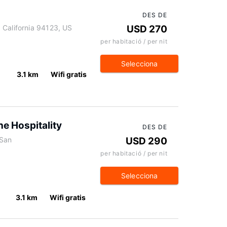
DES DE
 California 94123, US
USD 270
per habitació / per nit
Selecciona
s
3.1 km
Wifi gratis
e Hospitality
DES DE
 San
USD 290
per habitació / per nit
Selecciona
3.1 km
Wifi gratis