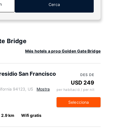
n
Cerca
te Bridge
Més hotels a prop Golden Gate Bridge
esidio San Francisco
DES DE
USD 249
ifornia 94123, US
Mostra
per habitació / per nit
Selecciona
2.9 km
Wifi gratis