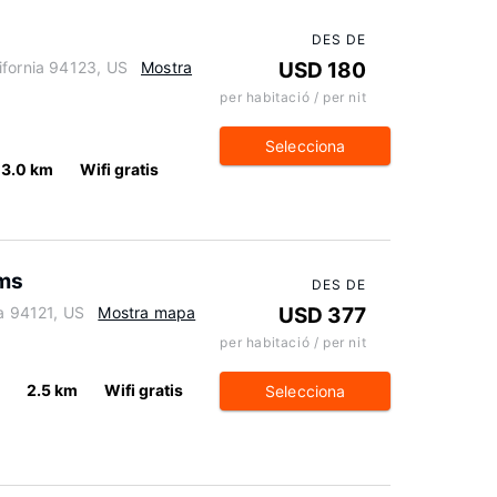
DES DE
ifornia 94123, US
Mostra
USD 180
per habitació / per nit
Selecciona
3.0 km
Wifi gratis
ms
DES DE
ia 94121, US
Mostra mapa
USD 377
per habitació / per nit
2.5 km
Wifi gratis
Selecciona