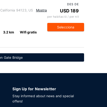
DES DE
California 94123, US
Mostra
USD 189
per habitació / per nit
Selecciona
3.2 km
Wifi gratis
en Gate Bridge
Sign Up for Newsletter
Stay informed about news and special
offers!