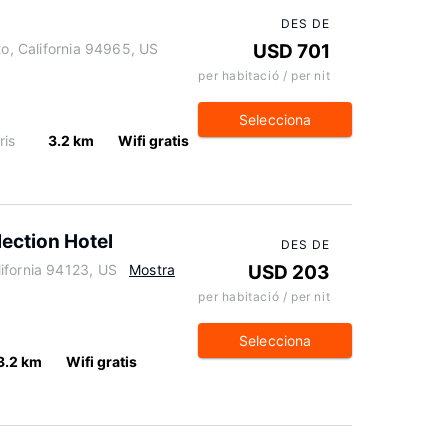
DES DE
to, California 94965, US
USD 701
per habitació / per nit
Selecciona
ris
3.2 km
Wifi gratis
lection Hotel
DES DE
ifornia 94123, US
Mostra
USD 203
per habitació / per nit
Selecciona
3.2 km
Wifi gratis