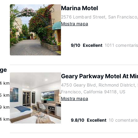
Marina Motel
2576 Lombard Street, San Francisco,
Mostra mapa
9/10
Excellent
1011 comentari
dge
Geary Parkway Motel At Min
4 km
4750 Geary Blvd, Richmond District,
Francisco, California 94118, US
.5 km
Mostra mapa
.9 km
4 km
9.8/10
Excellent
10 comentaris