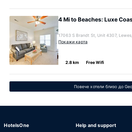
4 Mi to Beaches: Luxe Coa
17063 S Brandt St, Unit 4307, Lewe
Покажи карта
2.8 km
Free Wifi
Повече хотели близо до Geo
HotelsOne
Help and support