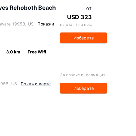
ewes Rehoboth Beach
ОТ
USD 323
aware 19958, US
Покажи
на стая / на нощ
Изберете
3.0 km
Free Wifi
За повече информация:
9958, US
Покажи карта
Изберете