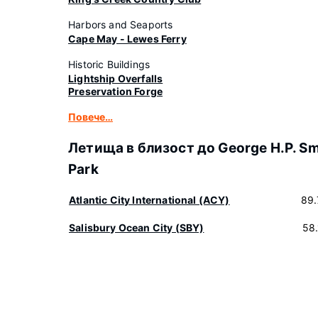
Harbors and Seaports
Cape May - Lewes Ferry
Historic Buildings
Lightship Overfalls
Preservation Forge
Повече…
Летища в близост до George H.P. Sm
Park
Atlantic City International (ACY)
89.
Salisbury Ocean City (SBY)
58