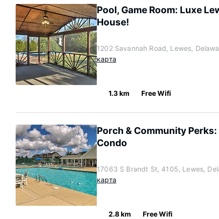
Pool, Game Room: Luxe Le
House!
1202 Savannah Road, Lewes, Delawa
карта
1.3 km
Free Wifi
Porch & Community Perks:
Condo
17063 S Brandt St, 4105, Lewes, De
карта
2.8 km
Free Wifi