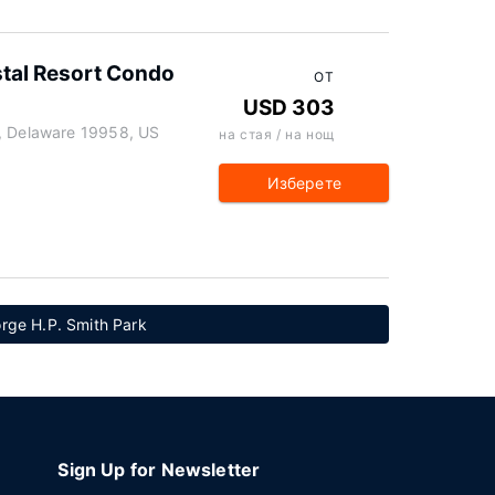
stal Resort Condo
ОТ
USD 303
s, Delaware 19958, US
на стая / на нощ
Изберете
rge H.P. Smith Park
Sign Up for Newsletter