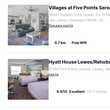
Villages at Five Points Ser
16943 Hudson Turn, Lewes, De 1995
Usa, Lewes, Delaware 19958, US
Покажи карта
0.7 km
Free Wifi
Hyatt House Lewes/Rehob
17254 Five Points Square, Lewes, D
карта
9.4/10
Excellent
1013 отзива