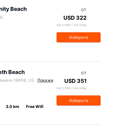
enity Beach
ОТ
8,
USD 322
на стая / на нощ
Изберете
oth Beach
ОТ
elaware 19958, US
Покажи
USD 351
на стая / на нощ
Изберете
3.0 km
Free Wifi