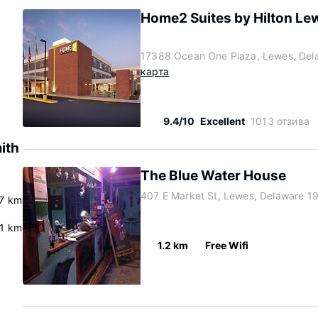
Home2 Suites by Hilton L
17388 Ocean One Plaza, Lewes, Del
карта
9.4/10
Excellent
1013 отзива
ith
The Blue Water House
407 E Market St, Lewes, Delaware 1
7 km
.1 km
1.2 km
Free Wifi