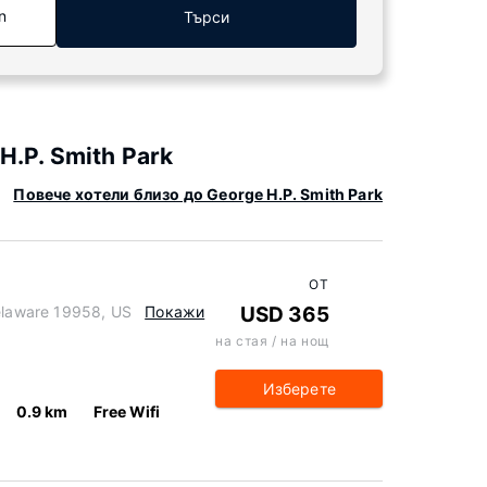
n
Търси
.P. Smith Park
Повече хотели близо до George H.P. Smith Park
ОТ
Delaware 19958, US
Покажи
USD 365
на стая / на нощ
Изберете
0.9 km
Free Wifi