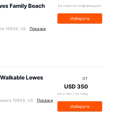
wes Family Beach
За повече информация:
Изберете
re 19958, US
Покажи
 Walkable Lewes
ОТ
USD 350
на стая / на нощ
laware 19958, US
Покажи
Изберете