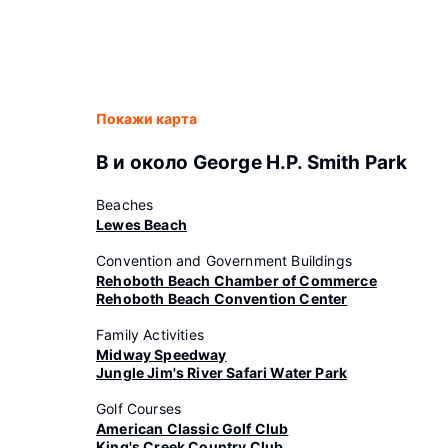
Покажи карта
В и около George H.P. Smith Park
Beaches
Lewes Beach
Convention and Government Buildings
Rehoboth Beach Chamber of Commerce
Rehoboth Beach Convention Center
Family Activities
Midway Speedway
Jungle Jim's River Safari Water Park
Golf Courses
American Classic Golf Club
King's Creek Country Club