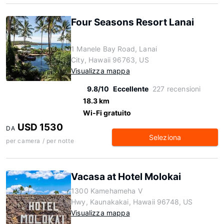
Four Seasons Resort Lanai
1 Manele Bay Road, Lanai
City, Hawaii 96763, US
Visualizza mappa
9.8/10
Eccellente
227 recensioni
18.3 km
Wi-Fi gratuito
USD 1530
DA
Seleziona
per camera / per notte
Vacasa at Hotel Molokai
1300 Kamehameha V
Hwy, Kaunakakai, Hawaii 96748, US
Visualizza mappa