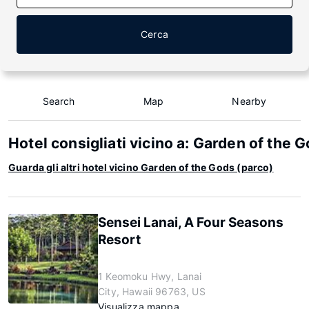
Cerca
Search
Map
Nearby
Hotel consigliati vicino a: Garden of the 
Guarda gli altri hotel vicino Garden of the Gods (parco)
Sensei Lanai, A Four Seasons
Resort
1 Keomoku Hwy, Lanai
City, Hawaii 96763, US
Visualizza mappa