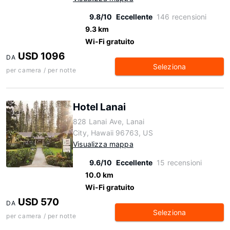
9.8/10
Eccellente
146 recensioni
9.3 km
Wi-Fi gratuito
USD 1096
DA
Seleziona
per camera / per notte
Hotel Lanai
828 Lanai Ave, Lanai
City, Hawaii 96763, US
Visualizza mappa
9.6/10
Eccellente
15 recensioni
10.0 km
Wi-Fi gratuito
USD 570
DA
Seleziona
per camera / per notte