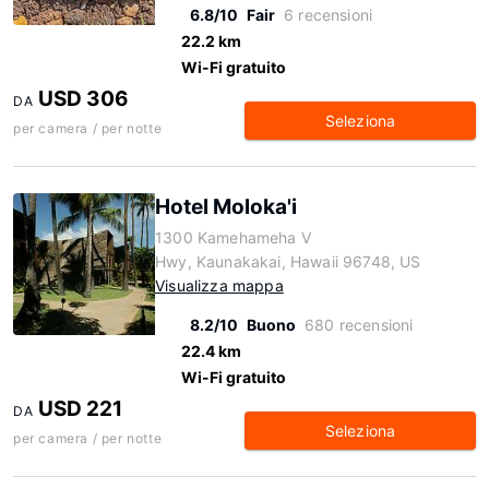
6.8/10
Fair
6 recensioni
22.2 km
Wi-Fi gratuito
USD 306
DA
Seleziona
per camera / per notte
Hotel Moloka'i
1300 Kamehameha V
Hwy, Kaunakakai, Hawaii 96748, US
Visualizza mappa
8.2/10
Buono
680 recensioni
22.4 km
Wi-Fi gratuito
USD 221
DA
Seleziona
per camera / per notte