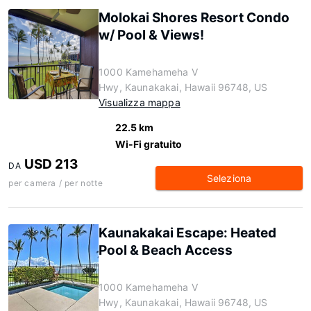
Molokai Shores Resort Condo
w/ Pool & Views!
1000 Kamehameha V
Hwy, Kaunakakai, Hawaii 96748, US
Visualizza mappa
22.5 km
Wi-Fi gratuito
USD 213
DA
Seleziona
per camera / per notte
Kaunakakai Escape: Heated
Pool & Beach Access
1000 Kamehameha V
Hwy, Kaunakakai, Hawaii 96748, US