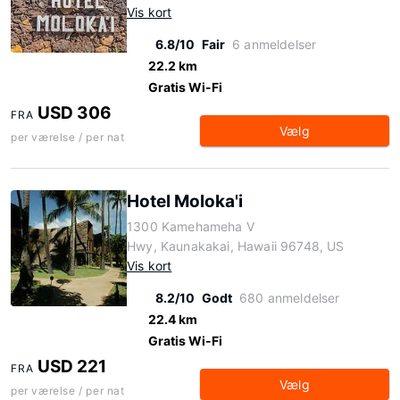
Vis kort
6.8/10
Fair
6 anmeldelser
22.2 km
Gratis Wi-Fi
USD 306
FRA
Vælg
per værelse / per nat
Hotel Moloka'i
1300 Kamehameha V
Hwy, Kaunakakai, Hawaii 96748, US
Vis kort
8.2/10
Godt
680 anmeldelser
22.4 km
Gratis Wi-Fi
USD 221
FRA
Vælg
per værelse / per nat