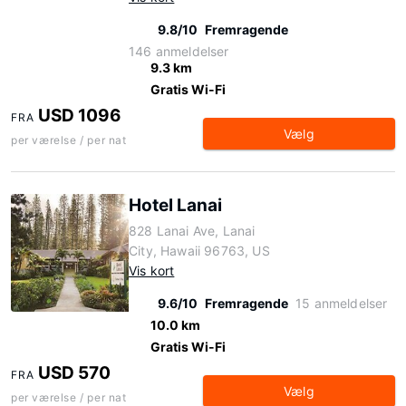
9.8/10
Fremragende
146 anmeldelser
9.3 km
Gratis Wi-Fi
USD 1096
FRA
Vælg
per værelse / per nat
Hotel Lanai
828 Lanai Ave, Lanai
City, Hawaii 96763, US
Vis kort
9.6/10
Fremragende
15 anmeldelser
10.0 km
Gratis Wi-Fi
USD 570
FRA
Vælg
per værelse / per nat