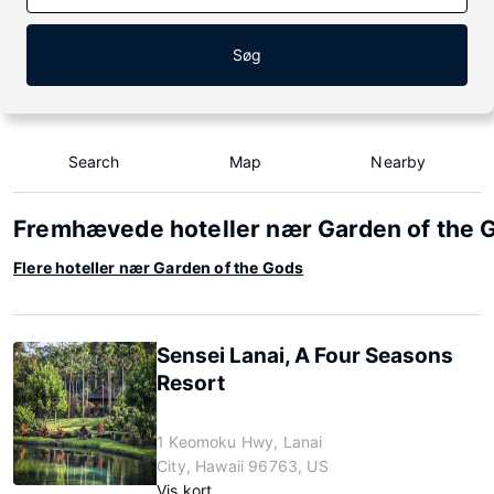
Søg
Search
Map
Nearby
Fremhævede hoteller nær Garden of the 
Flere hoteller nær Garden of the Gods
Sensei Lanai, A Four Seasons
Resort
1 Keomoku Hwy, Lanai
City, Hawaii 96763, US
Vis kort