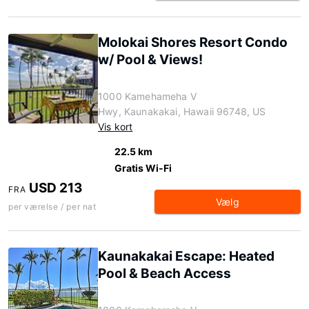
Molokai Shores Resort Condo
w/ Pool & Views!
1000 Kamehameha V
Hwy, Kaunakakai, Hawaii 96748, US
Vis kort
22.5 km
Gratis Wi-Fi
USD 213
FRA
Vælg
per værelse / per nat
Kaunakakai Escape: Heated
Pool & Beach Access