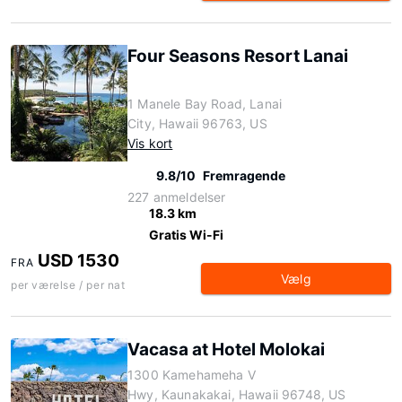
Four Seasons Resort Lanai
1 Manele Bay Road, Lanai
City, Hawaii 96763, US
Vis kort
9.8/10
Fremragende
227 anmeldelser
18.3 km
Gratis Wi-Fi
USD 1530
FRA
Vælg
per værelse / per nat
Vacasa at Hotel Molokai
1300 Kamehameha V
Hwy, Kaunakakai, Hawaii 96748, US