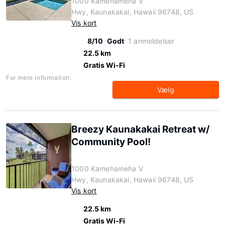
1000 Kamehameha V
Hwy, Kaunakakai, Hawaii 96748, US
Vis kort
8/10
Godt
1 anmeldelser
22.5 km
Gratis Wi-Fi
For mere information:
Vælg
Breezy Kaunakakai Retreat w/
Community Pool!
1000 Kamehameha V
Hwy, Kaunakakai, Hawaii 96748, US
Vis kort
22.5 km
Gratis Wi-Fi