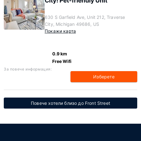
City! Pet-friendly Unit
630 S Garfield Ave, Unit 212, Traverse
City, Michigan 49686, US
Покажи карта
0.9 km
Free Wifi
За повече информация:
Изберете
Повече хотели близо до Front Street