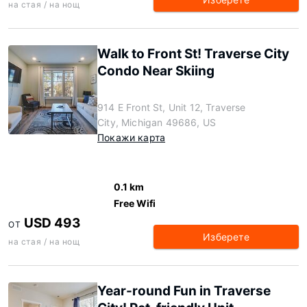
на стая / на нощ
Walk to Front St! Traverse City
Condo Near Skiing
914 E Front St, Unit 12, Traverse
City, Michigan 49686, US
Покажи карта
0.1 km
Free Wifi
USD 493
ОТ
Изберете
на стая / на нощ
Year-round Fun in Traverse