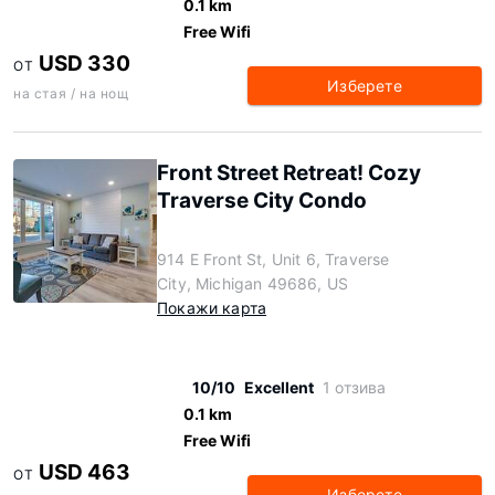
0.1 km
Free Wifi
USD 330
ОТ
Изберете
на стая / на нощ
Front Street Retreat! Cozy
Traverse City Condo
914 E Front St, Unit 6, Traverse
City, Michigan 49686, US
Покажи карта
10/10
Excellent
1 отзива
0.1 km
Free Wifi
USD 463
ОТ
Изберете