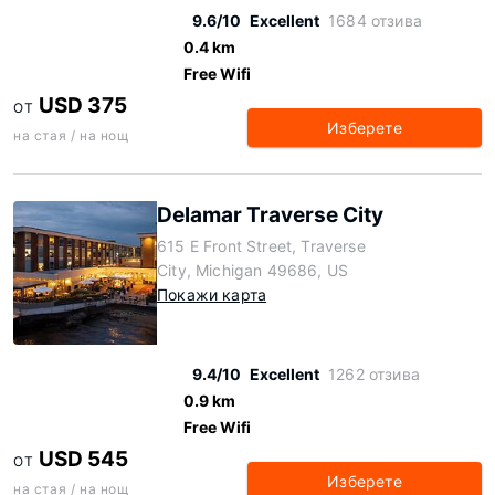
9.6/10
Excellent
1684 отзива
0.4 km
Free Wifi
USD 375
ОТ
Изберете
на стая / на нощ
Delamar Traverse City
615 E Front Street, Traverse
City, Michigan 49686, US
Покажи карта
9.4/10
Excellent
1262 отзива
0.9 km
Free Wifi
USD 545
ОТ
Изберете
на стая / на нощ