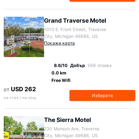
Grand Traverse Motel
1010 E. Front Street, Traverse
City, Michigan 49686, US
Покажи карта
8.6/10
Добър
566 отзива
0.0 km
Free Wifi
USD 262
ОТ
Изберете
на стая / на нощ
The Sierra Motel
230 Munson Ave, Traverse
City, Michigan 49686, US