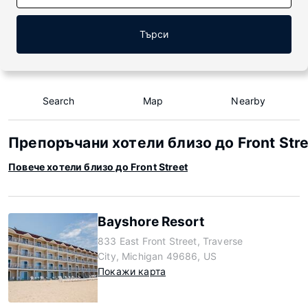
Търси
Search
Map
Nearby
Препоръчани хотели близо до Front Stre
Повече хотели близо до Front Street
Bayshore Resort
833 East Front Street, Traverse
City, Michigan 49686, US
Покажи карта