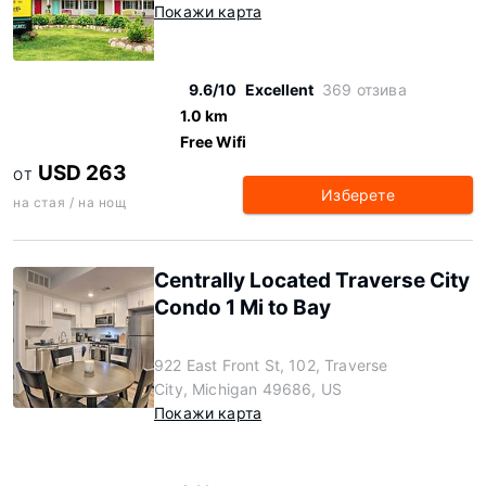
Покажи карта
9.6/10
Excellent
369 отзива
1.0 km
Free Wifi
USD 263
ОТ
Изберете
на стая / на нощ
Centrally Located Traverse City
Condo 1 Mi to Bay
922 East Front St, 102, Traverse
City, Michigan 49686, US
Покажи карта