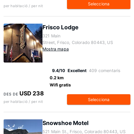
Selecciona
per habitació / per nit
Frisco Lodge
321 Main
Street, Frisco, Colorado 80443, US
Mostra mapa
9.4/10
Excellent
409 comentaris
0.2 km
Wifi gratis
USD 238
DES DE
Selecciona
per habitació / per nit
Snowshoe Motel
521 Main St., Frisco, Colorado 80443, US