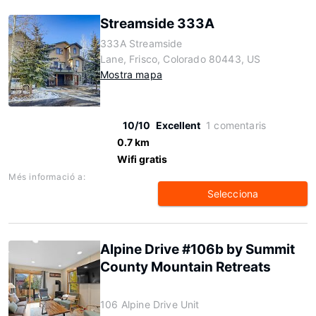
Streamside 333A
333A Streamside
Lane, Frisco, Colorado 80443, US
Mostra mapa
10/10
Excellent
1 comentaris
0.7 km
Wifi gratis
Més informació a:
Selecciona
Alpine Drive #106b by Summit
County Mountain Retreats
106 Alpine Drive Unit