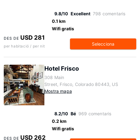
9.8/10
Excellent
798 comentaris
0.1 km
Wifi gratis
USD 281
DES DE
Selecciona
per habitació / per nit
Hotel Frisco
308 Main
Street, Frisco, Colorado 80443, US
Mostra mapa
8.2/10
Bé
969 comentaris
0.2 km
Wifi gratis
USD 262
DES DE