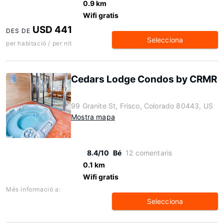
0.9 km
Wifi gratis
USD 441
DES DE
Selecciona
per habitació / per nit
Cedars Lodge Condos by CRMR
99 Granite St, Frisco, Colorado 80443, US
Mostra mapa
8.4/10
Bé
12 comentaris
0.1 km
Wifi gratis
Més informació a:
Selecciona