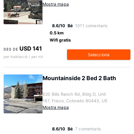
Mostra mapa
8.6/10
Bé
1011 comentaris
0.5 km
Wifi gratis
USD 141
DES DE
Selecciona
per habitació / per nit
Mountainside 2 Bed 2 Bath
620 Bills Ranch Rd, Bldg D, Unit
167, Frisco, Colorado 80443, US
Mostra mapa
8.6/10
Bé
7 comentaris