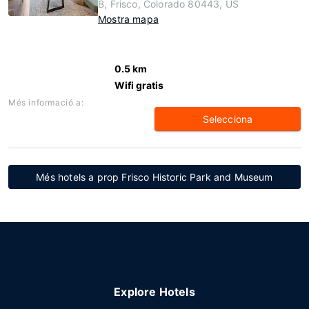
B, Frisco, Colorado 80443, US
Mostra mapa
0.5 km
Wifi gratis
Més informació a:
Selecciona
Més hotels a prop Frisco Historic Park and Museum
Explore Hotels