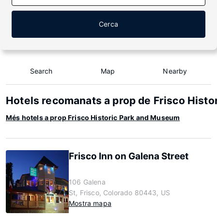
Cerca
Search
Map
Nearby
Hotels recomanats a prop de Frisco Hist
Més hotels a prop Frisco Historic Park and Museum
Frisco Inn on Galena Street
106 Galena
St, Frisco, Colorado 80443, US
Mostra mapa