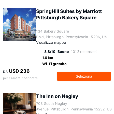
SpringHill Suites by Marriott
Pittsburgh Bakery Square
134 Bakery Square
Blvd, Pittsburgh, Pennsylvania 15206, US
Visualizza mappa
8.8/10
Buono
1012 recensioni
1.6 km
Wi-Fi gratuito
USD 236
DA
Seleziona
per camera / per notte
The Inn on Negley
703 South Negley
Avenue, Pittsburgh, Pennsylvania 15232, US