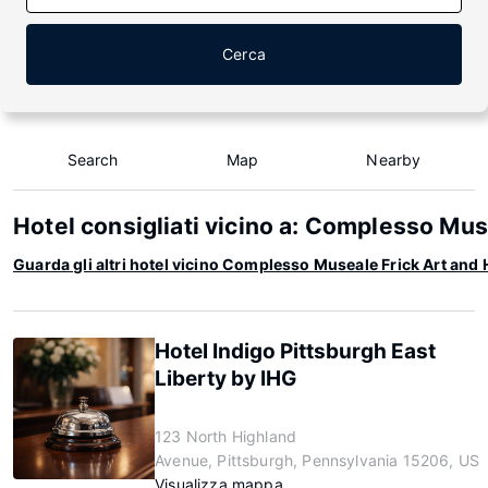
Cerca
Search
Map
Nearby
Hotel consigliati vicino a: Complesso Mus
Guarda gli altri hotel vicino Complesso Museale Frick Art and 
Hotel Indigo Pittsburgh East
Liberty by IHG
123 North Highland
Avenue, Pittsburgh, Pennsylvania 15206, US
Visualizza mappa