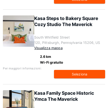
Kasa Steps to Bakery Square
Cozy Studio The Maverick
South Whitfield Street
120, Pittsburgh, Pennsylvania 15206, US
Visualizza mappa
2.6 km
Wi-Fi gratuito
Per maggiori informazioni:
Seleziona
Kasa Family Space Historic
Ymca The Maverick