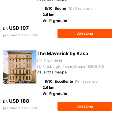
8/10
Buono
1020 recensioni
2.6 km
Wi-Fi gratuito
USD 197
DA
Seleziona
per camera / per notte
The Maverick by Kasa
120 S Whitfield
St, Pittsburgh, Pennsylvania 15206, US
Visualizza mappa
9/10
Eccellente
994 recensioni
2.6 km
Wi-Fi gratuito
USD 188
DA
Seleziona
per camera / per notte