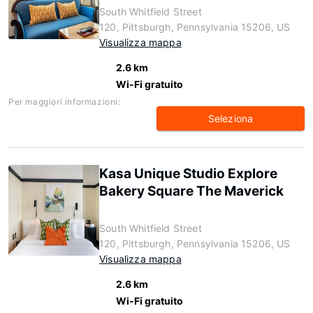
South Whitfield Street
120, Pittsburgh, Pennsylvania 15206, US
Visualizza mappa
2.6 km
Wi-Fi gratuito
Per maggiori informazioni:
Seleziona
Kasa Unique Studio Explore
Bakery Square The Maverick
South Whitfield Street
120, Pittsburgh, Pennsylvania 15206, US
Visualizza mappa
2.6 km
Wi-Fi gratuito