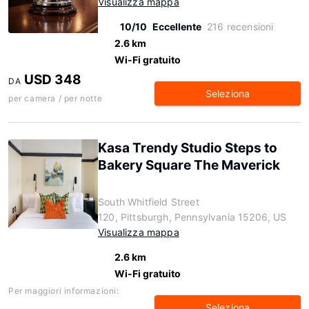
Visualizza mappa
10/10
Eccellente
216 recensioni
2.6 km
Wi-Fi gratuito
USD 348
DA
Seleziona
per camera / per notte
Kasa Trendy Studio Steps to
Bakery Square The Maverick
South Whitfield Street
120, Pittsburgh, Pennsylvania 15206, US
Visualizza mappa
2.6 km
Wi-Fi gratuito
Per maggiori informazioni:
Seleziona