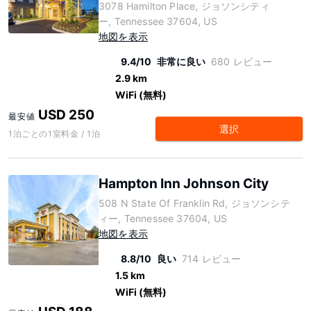
3078 Hamilton Place, ジョソンシティ
ー, Tennessee 37604, US
地図を表示
9.4/10
非常に良い
680 レビュー
2.9 km
WiFi (無料)
USD 250
最安値
選択
1泊ごとの1室料金 / 1泊
Hampton Inn Johnson City
508 N State Of Franklin Rd, ジョソンシテ
ィー, Tennessee 37604, US
地図を表示
8.8/10
良い
714 レビュー
1.5 km
WiFi (無料)