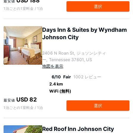
USD 188
最安値
選択
1泊ごとの1室料金 / 1泊
Days Inn & Suites by Wyndham
Johnson City
2406 N Roan St, ジョソンシティ
ー, Tennessee 37601, US
地図を表示
6/10
Fair
1002 レビュー
2.4 km
WiFi (無料)
USD 82
最安値
選択
1泊ごとの1室料金 / 1泊
Red Roof Inn Johnson City