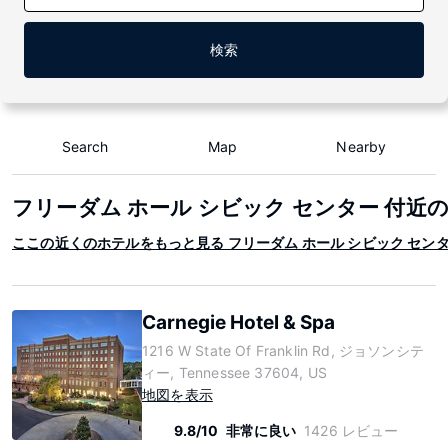
検索
Search
Map
Nearby
フリーダム ホール シビック センター 付近
ここの近くのホテルをもっと見る フリーダム ホール シビック セン
Carnegie Hotel & Spa
1216 W State Of Franklin Rd, ジョソンシテ
ィー, Tennessee 37604, US
地図を表示
9.8/10
非常に良い
1426 レビュー