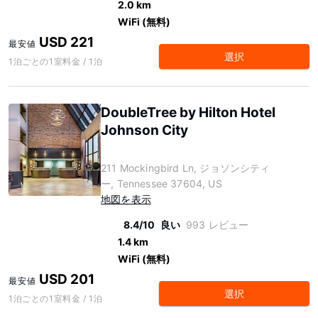
2.0 km
WiFi (無料)
USD 221
最安値
選択
1泊ごとの1室料金 / 1泊
DoubleTree by Hilton Hotel
Johnson City
211 Mockingbird Ln, ジョソンシティ
ー, Tennessee 37604, US
地図を表示
8.4/10
良い
993 レビュー
1.4 km
WiFi (無料)
USD 201
最安値
選択
1泊ごとの1室料金 / 1泊