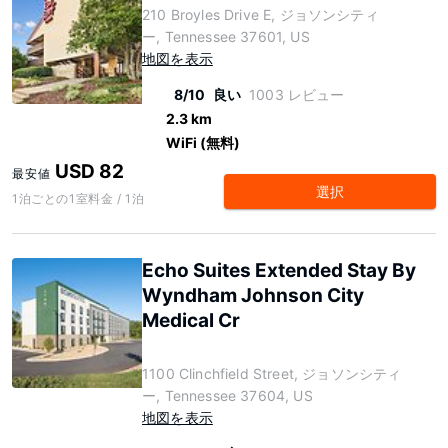
210 Broyles Drive E, ジョソンシティ
ー, Tennessee 37601, US
地図を表示
8/10
良い
1003 レビュー
2.3 km
WiFi (無料)
USD 82
最安値
選択
1泊ごとの1室料金 / 1泊
Echo Suites Extended Stay By
Wyndham Johnson City
Medical Cr
1100 Clinchfield Street, ジョソンシティ
ー, Tennessee 37604, US
地図を表示