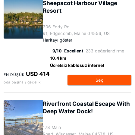
Sheepscot Harbour Village
Resort
306 Eddy Rd
#1, Edgecomb, Maine 04556, US
Haritayı göster
9/10
Excellent
233 değerlendirme
10.4 km
Ücretsiz kablosuz internet
USD 414
EN DÜŞÜK
Seç
oda başına / gecelik
Riverfront Coastal Escape With
Deep Water Dock!
178 Main
Road, Wiscasset, Maine 04578, US