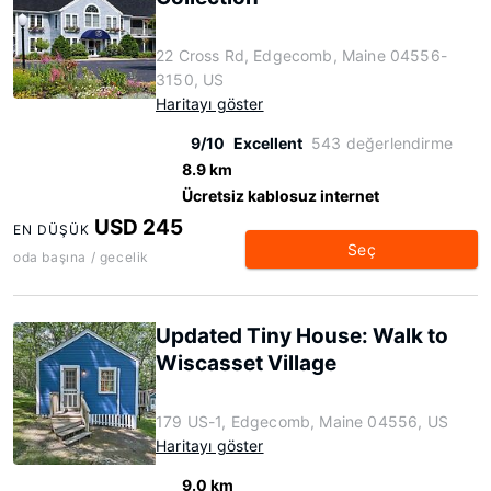
22 Cross Rd, Edgecomb, Maine 04556-
3150, US
Haritayı göster
9/10
Excellent
543 değerlendirme
8.9 km
Ücretsiz kablosuz internet
USD 245
EN DÜŞÜK
Seç
oda başına / gecelik
Updated Tiny House: Walk to
Wiscasset Village
179 US-1, Edgecomb, Maine 04556, US
Haritayı göster
9.0 km