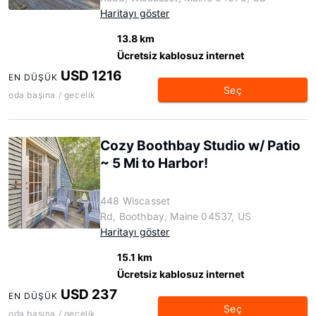
Haritayı göster
13.8 km
Ücretsiz kablosuz internet
USD 1216
EN DÜŞÜK
Seç
oda başına / gecelik
Cozy Boothbay Studio w/ Patio
~ 5 Mi to Harbor!
448 Wiscasset
Rd, Boothbay, Maine 04537, US
Haritayı göster
15.1 km
Ücretsiz kablosuz internet
USD 237
EN DÜŞÜK
Seç
oda başına / gecelik