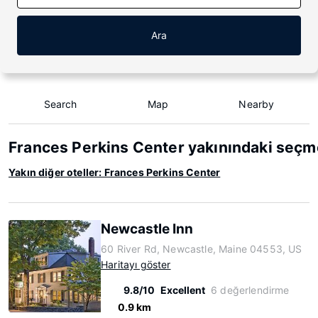
Ara
Search
Map
Nearby
Frances Perkins Center yakınındaki seçme
Yakın diğer oteller: Frances Perkins Center
Newcastle Inn
60 River Rd, Newcastle, Maine 04553, US
Haritayı göster
9.8/10
Excellent
6 değerlendirme
0.9 km