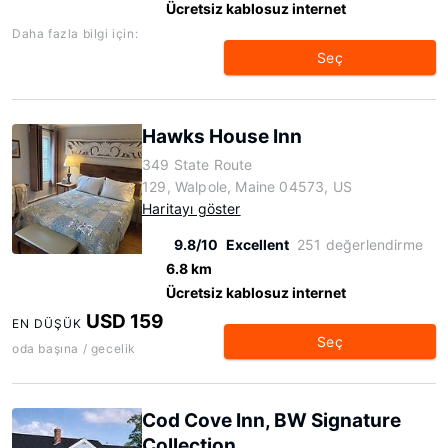
Ücretsiz kablosuz internet
Daha fazla bilgi için:
Seç
Hawks House Inn
349 State Route
129, Walpole, Maine 04573, US
Haritayı göster
9.8/10
Excellent
251 değerlendirme
6.8 km
Ücretsiz kablosuz internet
USD 159
EN DÜŞÜK
Seç
oda başına / gecelik
Cod Cove Inn, BW Signature
Collection