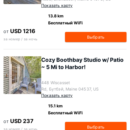
Показать карту
13.8 km
Бесплатный WiFi
USD 1216
ОТ
Выбрать
за номер / за ночь
Cozy Boothbay Studio w/ Patio
~ 5 Mi to Harbor!
448 Wiscasset
Rd, Бутбэй, Maine 04537, US
Показать карту
15.1 km
Бесплатный WiFi
USD 237
ОТ
Выбрать
за номер / за ночь