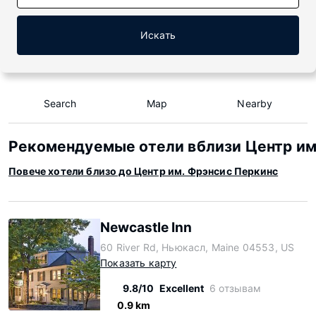
Искать
Search
Map
Nearby
Рекомендуемые отели вблизи Центр им
Повече хотели близо до Центр им. Фрэнсис Перкинс
Newcastle Inn
60 River Rd, Ньюкасл, Maine 04553, US
Показать карту
9.8/10
Excellent
6 отзывам
0.9 km