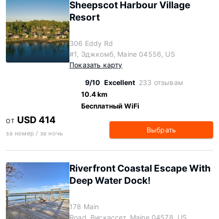
Sheepscot Harbour Village
Resort
306 Eddy Rd
#1, Эджкомб, Maine 04556, US
Показать карту
9/10
Excellent
233 отзывам
10.4 km
Бесплатный WiFi
USD 414
ОТ
Выбрать
за номер / за ночь
Riverfront Coastal Escape With
Deep Water Dock!
178 Main
Road, Вискассет, Maine 04578, US