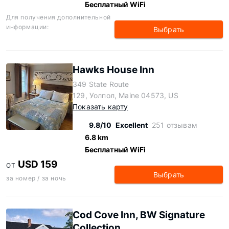
Бесплатный WiFi
Для получения дополнительной
информации:
Выбрать
Hawks House Inn
349 State Route
129, Уолпол, Maine 04573, US
Показать карту
9.8/10
Excellent
251 отзывам
6.8 km
Бесплатный WiFi
USD 159
ОТ
Выбрать
за номер / за ночь
Cod Cove Inn, BW Signature
Collection