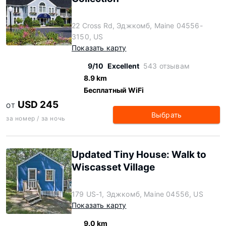
22 Cross Rd, Эджкомб, Maine 04556-
3150, US
Показать карту
9/10
Excellent
543 отзывам
8.9 km
Бесплатный WiFi
USD 245
ОТ
Выбрать
за номер / за ночь
Updated Tiny House: Walk to
Wiscasset Village
179 US-1, Эджкомб, Maine 04556, US
Показать карту
9.0 km